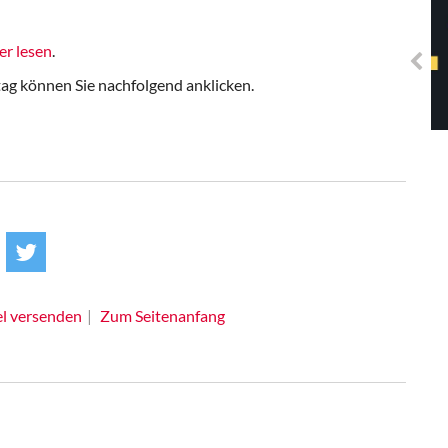
Solidarisches EUropa -
Mosaiklinke Perspektiven
er lesen
.
g können Sie nachfolgend anklicken.
el versenden
Zum Seitenanfang