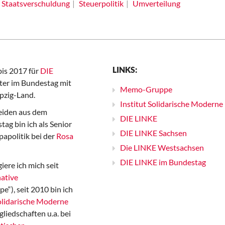
Staatsverschuldung
Steuerpolitik
Umverteilung
LINKS:
bis 2017 für
DIE
er im Bundestag mit
Memo-Gruppe
pzig-Land.
Institut Solidarische Moderne
iden aus dem
DIE LINKE
ag bin ich als Senior
DIE LINKE Sachsen
papolitik bei der
Rosa
Die LINKE Westsachsen
DIE LINKE im Bundestag
iere ich mich seit
ative
“), seit 2010 bin ich
Solidarische Moderne
gliedschaften u.a. bei