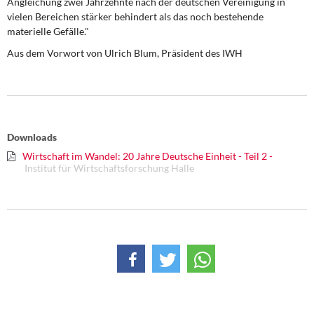
Angleichung zwei Jahrzehnte nach der deutschen Vereinigung in
DIE LINKE
vielen Bereichen stärker behindert als das noch bestehende
materielle Gefälle."
Weitere Themen
Aus dem Vorwort von Ulrich Blum, Präsident des IWH
Memo-Gruppe
Institut Solidarische Moderne
Downloads
Rosa-Luxemburg-Stiftung
Wirtschaft im Wandel: 20 Jahre Deutsche Einheit - Teil 2 -
Institut für Wirtschaftsforschung Halle
Über mich
Kontakt