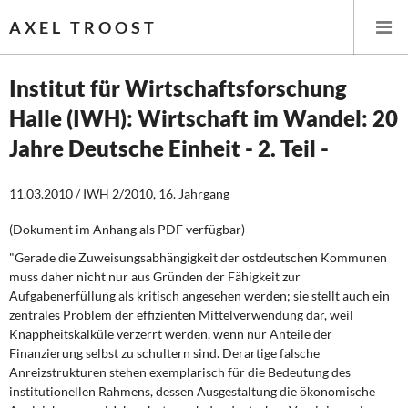
AXEL TROOST
Institut für Wirtschaftsforschung
Halle (IWH): Wirtschaft im Wandel: 20
Startseite
Jahre Deutsche Einheit - 2. Teil -
Themen
11.03.2010 / IWH 2/2010, 16. Jahrgang
Leitlinien linker Wirtschafts- und Finanzpolitik
(Dokument im Anhang als PDF verfügbar)
Wirtschaftspolitik
"Gerade die Zuweisungsabhängigkeit der ostdeutschen Kommunen
muss daher nicht nur aus Gründen der Fähigkeit zur
Steuer- und Finanzpolitik
Aufgabenerfüllung als kritisch angesehen werden; sie stellt auch ein
zentrales Problem der effizienten Mittelverwendung dar, weil
Knappheitskalküle verzerrt werden, wenn nur Anteile der
Öffentliche Infrastruktur und Daseinsvorsorge
Finanzierung selbst zu schultern sind. Derartige falsche
Anreizstrukturen stehen exemplarisch für die Bedeutung des
Eurokrise und Griechenland
institutionellen Rahmens, dessen Ausgestaltung die ökonomische