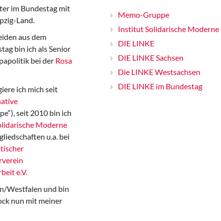
er im Bundestag mit
Memo-Gruppe
pzig-Land.
Institut Solidarische Moderne
iden aus dem
DIE LINKE
ag bin ich als Senior
DIE LINKE Sachsen
papolitik bei der
Rosa
Die LINKE Westsachsen
DIE LINKE im Bundestag
iere ich mich seit
ative
“), seit 2010 bin ich
Solidarische Moderne
gliedschaften u.a. bei
tischer
rverein
beit e.V.
n/Westfalen und bin
ock nun mit meiner