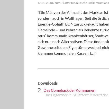
18.02.2010 / aus: »Blätter für deutsche und internationa
"Die Mär von der Allmacht des Marktes ist
sondern auch in Wolfhagen. Seit die örtli
Energie-Goliath EON zurückgekauft haben, 
Gemeinde – und kehren als Bekehrte zurüc
raus“ kommunale Krankenhäuser, Stadtwerk
sich nun nach Alternativen. Diese finden s
Gewinne seit dem Eigentümerwechsel nicht 
klammen kommunalen Kassen. (...)"
Downloads
Das Comeback der Kommunen
Tim Engartner in: »Blätter für deutsche