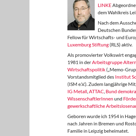
LINKE
Abgeordnet
dem Wahlkreis Lei
Nach dem Aussche
Deutschen Bundest
Fellow für Wirtschafts- und Euro
Luxemburg Stiftung
(RLS) aktiv.
Als promovierter Volkswirt engag
1981 in der
Arbeitsgruppe Altern
Wirtschaftspolitik
(„Memo-Gruppe
Vorstandsmitglied des
Institut 
(ISM e.V.). Zudem langjährige Mit
IG Metall
,
ATTAC
,
Bund demokra
WissenschaftlerInnen
und
Förde
gewerkschaftliche Arbeitslosenar
Geboren wurde ich 1954 in Hage
nach Jahren in Bremen und Rost
Familie in Leipzig beheimatet.