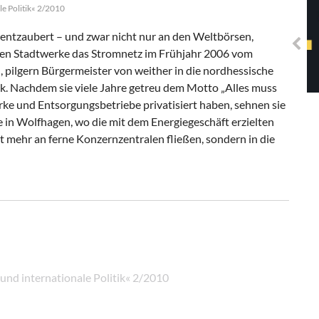
Solidarisches EUropa -
le Politik« 2/2010
Mosaiklinke Perspektiven
 entzaubert – und zwar nicht nur an den Weltbörsen,
chen Stadtwerke das Stromnetz im Frühjahr 2006 vom
pilgern Bürgermeister von weither in die nordhessische
k. Nachdem sie viele Jahre getreu dem Motto „Alles muss
e und Entsorgungsbetriebe privatisiert haben, sehnen sie
ie in Wolfhagen, wo die mit dem Energiegeschäft erzielten
mehr an ferne Konzernzentralen fließen, sondern in die
 und internationale Politik« 2/2010