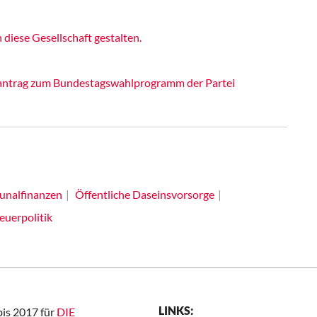
iese Gesellschaft gestalten.
itantrag zum Bundestagswahlprogramm der Partei
nalfinanzen
Öffentliche Daseinsvorsorge
euerpolitik
LINKS:
bis 2017 für
DIE