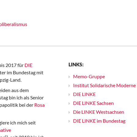
liberalismus
LINKS:
bis 2017 für
DIE
er im Bundestag mit
Memo-Gruppe
pzig-Land.
Institut Solidarische Moderne
iden aus dem
DIE LINKE
ag bin ich als Senior
DIE LINKE Sachsen
papolitik bei der
Rosa
Die LINKE Westsachsen
DIE LINKE im Bundestag
iere ich mich seit
ative