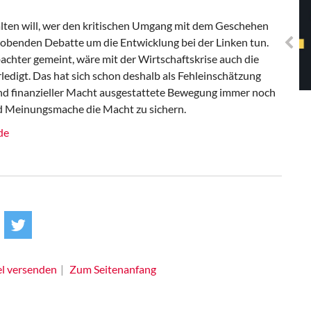
Solidarisches EUropa -
Mosaiklinke Perspektiven
alten will, wer den kritischen Umgang mit dem Geschehen
r tobenden Debatte um die Entwicklung bei der Linken tun.
bachter gemeint, wäre mit der Wirtschaftskrise auch die
rledigt. Das hat sich schon deshalb als Fehleinschätzung
r und finanzieller Macht ausgestattete Bewegung immer noch
nd Meinungsmache die Macht zu sichern.
de
el versenden
Zum Seitenanfang