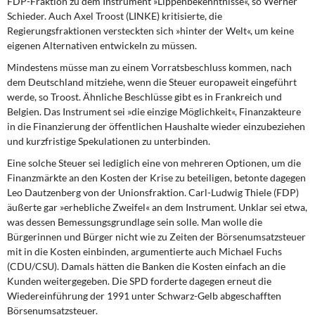
FDP-Fraktion zu dem Instrument »Lippenbekenntnisse«, so Werner
DIE LINKE
Schieder. Auch Axel Troost (LINKE) kritisierte, die
Regierungsfraktionen versteckten sich »hinter der Welt«, um keine
Weitere Themen
eigenen Alternativen entwickeln zu müssen.
Mindestens müsse man zu einem Vorratsbeschluss kommen, nach
Memo-Gruppe
dem Deutschland mitziehe, wenn die Steuer europaweit eingeführt
werde, so Troost. Ähnliche Beschlüsse gibt es in Frankreich und
Institut Solidarische Moderne
Belgien. Das Instrument sei »die einzige Möglichkeit«, Finanzakteure
in die Finanzierung der öffentlichen Haushalte wieder einzubeziehen
und kurzfristige Spekulationen zu unterbinden.
Rosa-Luxemburg-Stiftung
Eine solche Steuer sei lediglich eine von mehreren Optionen, um die
Über mich
Finanzmärkte an den Kosten der Krise zu beteiligen, betonte dagegen
Leo Dautzenberg von der Unionsfraktion. Carl-Ludwig Thiele (FDP)
äußerte gar »erhebliche Zweifel« an dem Instrument. Unklar sei etwa,
Kontakt
was dessen Bemessungsgrundlage sein solle. Man wolle die
Bürgerinnen und Bürger nicht wie zu Zeiten der Börsenumsatzsteuer
mit in die Kosten einbinden, argumentierte auch Michael Fuchs
(CDU/CSU). Damals hätten die Banken die Kosten einfach an die
Kunden weitergegeben. Die SPD forderte dagegen erneut die
Wiedereinführung der 1991 unter Schwarz-Gelb abgeschafften
Börsenumsatzsteuer.