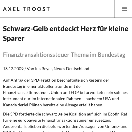
AXEL TROOST
Schwarz-Gelb entdeckt Herz für kleine
Sparer
Startseite
Themen
Finanztransaktionssteuer Thema im Bundestag
Leitlinien linker Wirtschafts- und Finanzpolitik
18.12.2009 / Von Ina Beyer, Neues Deutschland
Auf Antrag der SPD-Fraktion beschäftigte sich gestern der
Wirtschaftspolitik
Bundestag in einer aktuellen Stunde mit der
Finanztransaktionssteuer. Union und FDP befürworteten ein solches
Steuer- und Finanzpolitik
Instrument nur im internationalen Rahmen – nachdem USA und
Kanada derlei Plänen bereits eine Absage erteilt haben.
Öffentliche Infrastruktur und Daseinsvorsorge
Die SPD forderte die schwarz-gelbe Koalition auf, sich im Ecofin-Rat
für eine europaweite Finanztransaktionssteuer einzusetzen.
Eurokrise und Griechenland
Anderenfalls blieben die befürwortenden Aussagen von Unions- und