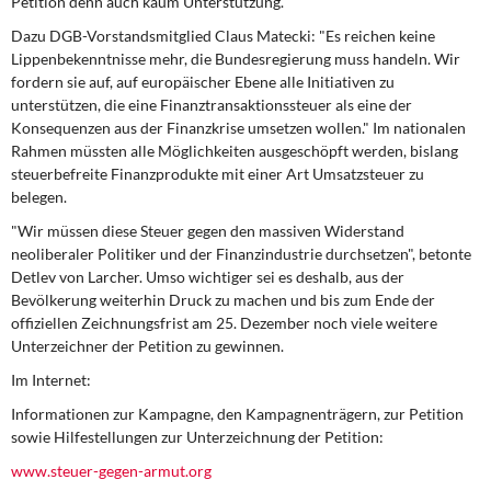
Petition denn auch kaum Unterstützung.
Dazu DGB-Vorstandsmitglied Claus Matecki: "Es reichen keine
Lippenbekenntnisse mehr, die Bundesregierung muss handeln. Wir
fordern sie auf, auf europäischer Ebene alle Initiativen zu
unterstützen, die eine Finanztransaktionssteuer als eine der
Konsequenzen aus der Finanzkrise umsetzen wollen." Im nationalen
Rahmen müssten alle Möglichkeiten ausgeschöpft werden, bislang
steuerbefreite Finanzprodukte mit einer Art Umsatzsteuer zu
belegen.
"Wir müssen diese Steuer gegen den massiven Widerstand
neoliberaler Politiker und der Finanzindustrie durchsetzen", betonte
Detlev von Larcher. Umso wichtiger sei es deshalb, aus der
Bevölkerung weiterhin Druck zu machen und bis zum Ende der
offiziellen Zeichnungsfrist am 25. Dezember noch viele weitere
Unterzeichner der Petition zu gewinnen.
Im Internet:
Informationen zur Kampagne, den Kampagnenträgern, zur Petition
sowie Hilfestellungen zur Unterzeichnung der Petition:
www.steuer-gegen-armut.org