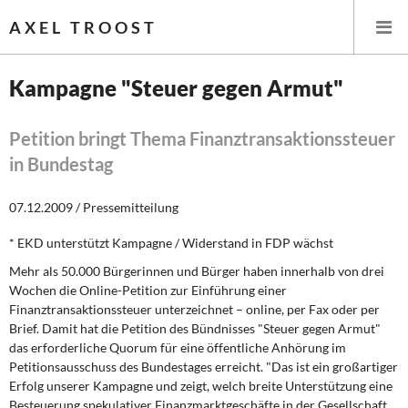
AXEL TROOST
Kampagne "Steuer gegen Armut"
Startseite
Petition bringt Thema Finanztransaktionssteuer
in Bundestag
Themen
07.12.2009 / Pressemitteilung
Leitlinien linker Wirtschafts- und Finanzpolitik
* EKD unterstützt Kampagne / Widerstand in FDP wächst
Wirtschaftspolitik
Mehr als 50.000 Bürgerinnen und Bürger haben innerhalb von drei
Wochen die Online-Petition zur Einführung einer
Steuer- und Finanzpolitik
Finanztransaktionssteuer unterzeichnet – online, per Fax oder per
Brief. Damit hat die Petition des Bündnisses "Steuer gegen Armut"
Öffentliche Infrastruktur und Daseinsvorsorge
das erforderliche Quorum für eine öffentliche Anhörung im
Petitionsausschuss des Bundestages erreicht. "Das ist ein großartiger
Eurokrise und Griechenland
Erfolg unserer Kampagne und zeigt, welch breite Unterstützung eine
Besteuerung spekulativer Finanzmarktgeschäfte in der Gesellschaft