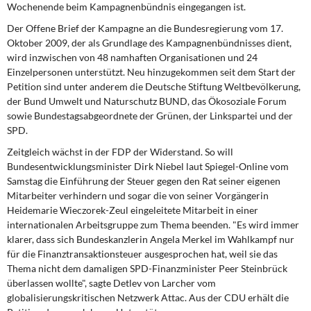
Wochenende beim Kampagnenbündnis eingegangen ist.
Der Offene Brief der Kampagne an die Bundesregierung vom 17.
Oktober 2009, der als Grundlage des Kampagnenbündnisses dient,
wird inzwischen von 48 namhaften Organisationen und 24
Einzelpersonen unterstützt. Neu hinzugekommen seit dem Start der
Petition sind unter anderem die Deutsche Stiftung Weltbevölkerung,
der Bund Umwelt und Naturschutz BUND, das Ökosoziale Forum
sowie Bundestagsabgeordnete der Grünen, der Linkspartei und der
SPD.
Zeitgleich wächst in der FDP der Widerstand. So will
Bundesentwicklungsminister Dirk Niebel laut Spiegel-Online vom
Samstag die Einführung der Steuer gegen den Rat seiner eigenen
Mitarbeiter verhindern und sogar die von seiner Vorgängerin
Heidemarie Wieczorek-Zeul eingeleitete Mitarbeit in einer
internationalen Arbeitsgruppe zum Thema beenden. "Es wird immer
klarer, dass sich Bundeskanzlerin Angela Merkel im Wahlkampf nur
für die Finanztransaktionsteuer ausgesprochen hat, weil sie das
Thema nicht dem damaligen SPD-Finanzminister Peer Steinbrück
überlassen wollte", sagte Detlev von Larcher vom
globalisierungskritischen Netzwerk Attac. Aus der CDU erhält die