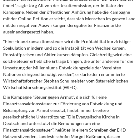
DIE LINKE
findet", sagte Jörg Alt von der Jesuitenmission, der Initiator der
Kampagne. Neben der öffentlichen Anhörung habe die Kampagne
Weitere Themen
mit der Online-Petition erreicht, dass sich Menschen im ganzen Land
mit den negativen Auswirkungen deregulierter Finanzmärkte
auseinandergesetzt haben.
Memo-Gruppe
"Eine Finanztransaktionssteuer wird die Profitabilität kurzfristiger
Institut Solidarische Moderne
Spekulation mindern und so die Instabilität von Wechselkursen,
Rohstoffpreisen und Aktienkursen dämpfen. Gleichzeitig wird eine
solche Steuer erhebliche Erträge bringen, die unter anderem für die
Rosa-Luxemburg-Stiftung
Umsetzung der Millenniums-Entwicklungsziele der Vereinten
Nationen dringend benötigt werden", erklärte der renommierte
Über mich
Wirtschaftsforscher Stephan Schulmeister vom österreichischen
Wirtschaftsforschungsinstitut (WIFO).
Kontakt
Die Kampagne "Steuer gegen Armut", die sich für eine
Finanztransaktionssteuer zur Förderung von Entwicklung und
Bekämpfung von Armut einsetzt, findet immer breitere
gesellschaftliche Unterstützung: "Die Evangelische Kirche in
Deutschland unterstützt die Bemühungen um eine
Finanztransaktionssteuer", heißt es in einem Schreiben der EKD-
Ratsvorsitzenden, Landesbischöfin Margot Käßmann, das am