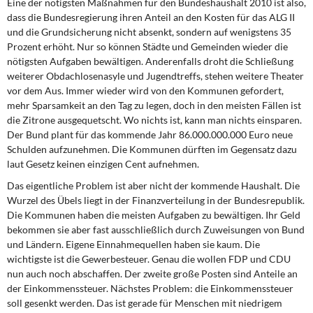
Eine der nötigsten Maßnahmen für den Bundeshaushalt 2010 ist also,
dass die Bundesregierung ihren Anteil an den Kosten für das ALG II
und die Grundsicherung nicht absenkt, sondern auf wenigstens 35
Prozent erhöht. Nur so können Städte und Gemeinden wieder die
nötigsten Aufgaben bewältigen. Anderenfalls droht die Schließung
weiterer Obdachlosenasyle und Jugendtreffs, stehen weitere Theater
vor dem Aus. Immer wieder wird von den Kommunen gefordert,
mehr Sparsamkeit an den Tag zu legen, doch in den meisten Fällen ist
die Zitrone ausgequetscht. Wo nichts ist, kann man nichts einsparen.
Der Bund plant für das kommende Jahr 86.000.000.000 Euro neue
Schulden aufzunehmen. Die Kommunen dürften im Gegensatz dazu
laut Gesetz keinen einzigen Cent aufnehmen.
Das eigentliche Problem ist aber nicht der kommende Haushalt. Die
Wurzel des Übels liegt in der Finanzverteilung in der Bundesrepublik.
Die Kommunen haben die meisten Aufgaben zu bewältigen. Ihr Geld
bekommen sie aber fast ausschließlich durch Zuweisungen von Bund
und Ländern. Eigene Einnahmequellen haben sie kaum. Die
wichtigste ist die Gewerbesteuer. Genau die wollen FDP und CDU
nun auch noch abschaffen. Der zweite große Posten sind Anteile an
der Einkommenssteuer. Nächstes Problem: die Einkommenssteuer
soll gesenkt werden. Das ist gerade für Menschen mit niedrigem