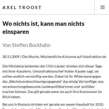
AXEL TROOST
Wo nichts ist, kann man nichts
einsparen
Startseite
Themen
Von Steffen Bockhahn
Leitlinien linker Wirtschafts- und Finanzpolitik
30.11.2009 / Die Woche, Wöchentliche Kolumne auf linksfraktion.de
Die Ministerpräsidenten der CDU-Länder streiten sich dieser Tage
Wirtschaftspolitik
mit ihrer Kanzlerin. Unionsfraktionschef Volker Kauder sagt, sie
sollten endlich vernünftig werden. Dabei ist ihr Widerstand gegen
Steuer- und Finanzpolitik
das „Wachstumsbeschleunigungsgesetz“ das einzig Vernünftige, was
verantwortungsbewusste Landespolitikerinnen und -politiker
Öffentliche Infrastruktur und Daseinsvorsorge
machen können. Das gilt gerade wenn sie auch ihre Kommunen im
Blick haben.
Eurokrise und Griechenland
Bei uns in Rostock stricken wir gerade am neuen Haushalt für 2010.