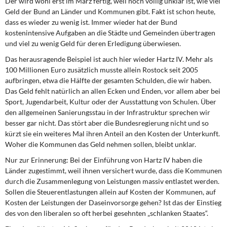
Der wird wohl erst im März fertig, weil noch völlig unklar ist, wie viel
DIE LINKE
Geld der Bund an Länder und Kommunen gibt. Fakt ist schon heute,
dass es wieder zu wenig ist. Immer wieder hat der Bund
Weitere Themen
kostenintensive Aufgaben an die Städte und Gemeinden übertragen
und viel zu wenig Geld für deren Erledigung überwiesen.
Memo-Gruppe
Das herausragende Beispiel ist auch hier wieder Hartz IV. Mehr als
100 Millionen Euro zusätzlich musste allein Rostock seit 2005
Institut Solidarische Moderne
aufbringen, etwa die Hälfte der gesamten Schulden, die wir haben.
Das Geld fehlt natürlich an allen Ecken und Enden, vor allem aber bei
Sport, Jugendarbeit, Kultur oder der Ausstattung von Schulen. Über
Rosa-Luxemburg-Stiftung
den allgemeinen Sanierungsstau in der Infrastruktur sprechen wir
besser gar nicht. Das stört aber die Bundesregierung nicht und so
Über mich
kürzt sie ein weiteres Mal ihren Anteil an den Kosten der Unterkunft.
Woher die Kommunen das Geld nehmen sollen, bleibt unklar.
Kontakt
Nur zur Erinnerung: Bei der Einführung von Hartz IV haben die
Länder zugestimmt, weil ihnen versichert wurde, dass die Kommunen
durch die Zusammenlegung von Leistungen massiv entlastet werden.
Sollen die Steuerentlastungen allein auf Kosten der Kommunen, auf
Kosten der Leistungen der Daseinvorsorge gehen? Ist das der Einstieg
des von den liberalen so oft herbei gesehnten „schlanken Staates“.