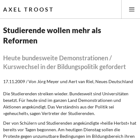
AXEL TROOST
Studierende wollen mehr als
Reformen
Startseite
Themen
Heute bundesweite Demonstrationen /
Kurswechsel in der Bildungspolitik gefordert
Leitlinien linker Wirtschafts- und Finanzpolitik
17.11.2009 / Von Jörg Meyer und Aert van Riel, Neues Deutschland
Wirtschaftspolitik
Die Studierenden streiken wieder. Bundesweit sind Universitäten
besetzt. Für heute sind im ganzen Land Demonstrationen und
Steuer- und Finanzpolitik
Aktionen angekündigt. Das Verständnis aus der Politik sei
»geheuchelt«, sagen Vertreter der Studierenden.
Öffentliche Infrastruktur und Daseinsvorsorge
Der von Schülern und Studierenden angekündigte »heiße Herbst« hat
Eurokrise und Griechenland
bereits vor Tagen begonnen. Am heutigen Dienstag sollen die
Proteste gegen unzumutbare Bedingungen im Bildungsbereich ihren