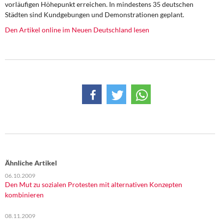
vorläufigen Höhepunkt erreichen. In mindestens 35 deutschen
DIE LINKE
Städten sind Kundgebungen und Demonstrationen geplant.
Weitere Themen
Den Artikel online im Neuen Deutschland lesen
Memo-Gruppe
Institut Solidarische Moderne
Rosa-Luxemburg-Stiftung
Über mich
Kontakt
Ähnliche Artikel
06.10.2009
Den Mut zu sozialen Protesten mit alternativen Konzepten
kombinieren
08.11.2009