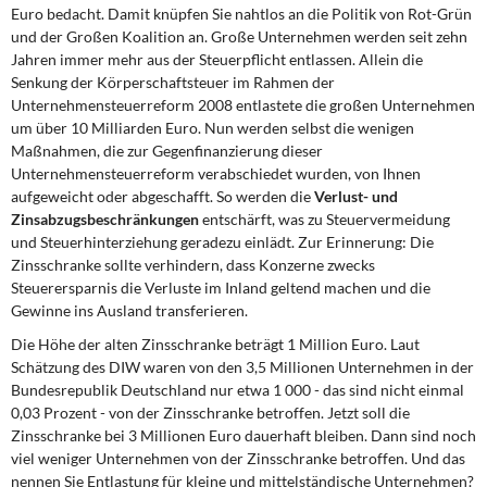
Euro bedacht. Damit knüpfen Sie nahtlos an die Politik von Rot-Grün
und der Großen Koalition an. Große Unternehmen werden seit zehn
Jahren immer mehr aus der Steuerpflicht entlassen. Allein die
Senkung der Körperschaftsteuer im Rahmen der
Unternehmensteuerreform 2008 entlastete die großen Unternehmen
um über 10 Milliarden Euro. Nun werden selbst die wenigen
Maßnahmen, die zur Gegenfinanzierung dieser
Unternehmensteuerreform verabschiedet wurden, von Ihnen
aufgeweicht oder abgeschafft. So werden die
Verlust- und
Zinsabzugsbeschränkungen
entschärft, was zu Steuervermeidung
und Steuerhinterziehung geradezu einlädt. Zur Erinnerung: Die
Zinsschranke sollte verhindern, dass Konzerne zwecks
Steuerersparnis die Verluste im Inland geltend machen und die
Gewinne ins Ausland transferieren.
Die Höhe der alten Zinsschranke beträgt 1 Million Euro. Laut
Schätzung des DIW waren von den 3,5 Millionen Unternehmen in der
Bundesrepublik Deutschland nur etwa 1 000 - das sind nicht einmal
0,03 Prozent - von der Zinsschranke betroffen. Jetzt soll die
Zinsschranke bei 3 Millionen Euro dauerhaft bleiben. Dann sind noch
viel weniger Unternehmen von der Zinsschranke betroffen. Und das
nennen Sie Entlastung für kleine und mittelständische Unternehmen?