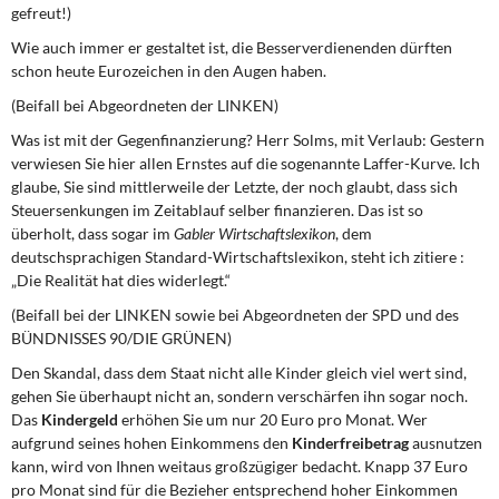
gefreut!)
Wie auch immer er gestaltet ist, die Besserverdienenden dürften
schon heute Eurozeichen in den Augen haben.
(Beifall bei Abgeordneten der LINKEN)
Was ist mit der Gegenfinanzierung? Herr Solms, mit Verlaub: Gestern
verwiesen Sie hier allen Ernstes auf die sogenannte Laffer-Kurve. Ich
glaube, Sie sind mittlerweile der Letzte, der noch glaubt, dass sich
Steuersenkungen im Zeitablauf selber finanzieren. Das ist so
überholt, dass sogar im
Gabler Wirtschaftslexikon
, dem
deutschsprachigen Standard-Wirtschaftslexikon, steht ich zitiere :
„Die Realität hat dies widerlegt.“
(Beifall bei der LINKEN sowie bei Abgeordneten der SPD und des
BÜNDNISSES 90/DIE GRÜNEN)
Den Skandal, dass dem Staat nicht alle Kinder gleich viel wert sind,
gehen Sie überhaupt nicht an, sondern verschärfen ihn sogar noch.
Das
Kindergeld
erhöhen Sie um nur 20 Euro pro Monat. Wer
aufgrund seines hohen Einkommens den
Kinderfreibetrag
ausnutzen
kann, wird von Ihnen weitaus großzügiger bedacht. Knapp 37 Euro
pro Monat sind für die Bezieher entsprechend hoher Einkommen