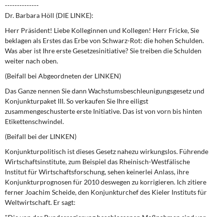
DIE LINKE
--------------
Dr. Barbara Höll (DIE LINKE):
Weitere Themen
Herr Präsident! Liebe Kolleginnen und Kollegen! Herr Fricke, Sie
beklagen als Erstes das Erbe von Schwarz-Rot: die hohen Schulden.
Memo-Gruppe
Was aber ist Ihre erste Gesetzesinitiative? Sie treiben die Schulden
weiter nach oben.
Institut Solidarische Moderne
(Beifall bei Abgeordneten der LINKEN)
Das Ganze nennen Sie dann Wachstumsbeschleunigungsgesetz und
Rosa-Luxemburg-Stiftung
Konjunkturpaket III. So verkaufen Sie Ihre eiligst
zusammengeschusterte erste Initiative. Das ist von vorn bis hinten
Über mich
Etikettenschwindel.
(Beifall bei der LINKEN)
Kontakt
Konjunkturpolitisch ist dieses Gesetz nahezu wirkungslos. Führende
Wirtschaftsinstitute, zum Beispiel das Rheinisch-Westfälische
Institut für Wirtschaftsforschung, sehen keinerlei Anlass, ihre
Konjunkturprognosen für 2010 deswegen zu korrigieren. Ich zitiere
ferner Joachim Scheide, den Konjunkturchef des Kieler Instituts für
Weltwirtschaft. Er sagt: