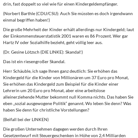
drin, fast doppelt so viel wie für einen Kindergeldempfänger.
(Norbert Barthle (CDU/CSU): Auch Sie müssten es doch irgendwann
einmal begriffen haben!)
Die große Mehrheit der Kinder erhält allerdings nur Kindergeld; laut
der Einkommensteuerstatistik 2001 waren es 86 Prozent. Wer gar
Hartz IV oder Sozialhilfe bezieht, geht völlig leer aus.
(Dr. Gesine Lötzsch (DIE LINKE): Skandal!)
Das ist ein riesengroßer Skandal.
Herr Schäuble, ich sage Ihnen ganz deutlich: Sie erhöhen das
Kindergeld für die Kinder von Millionären um 37 Euro pro Monat,
Sie erhöhen das Kindergeld zum Beispiel für die Kinder einer
Lehrerin um 20 Euro pro Monat, aber eine arbeitslose
alleinerziehende Mutter bekommt null Komma nichts. Das haben Sie
eben „sozial ausgewogene Politik“ genannt. Wo leben Sie denn? Was
haben Sie denn für christliche Vorstellungen?
(Beifall bei der LINKEN)
Die großen Unternehmen dagegen werden durch Ihren
Gesetzentwurf mit Steuergeschenken in Höhe von 2,4 Milliarden