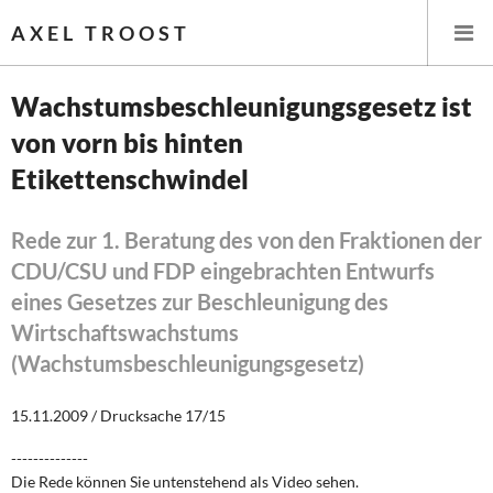
AXEL TROOST
Wachstumsbeschleunigungsgesetz ist
von vorn bis hinten
Startseite
Etikettenschwindel
Themen
Rede zur 1. Beratung des von den Fraktionen der
Leitlinien linker Wirtschafts- und Finanzpolitik
CDU/CSU und FDP eingebrachten Entwurfs
eines Gesetzes zur Beschleunigung des
Wirtschaftspolitik
Wirtschaftswachstums
Steuer- und Finanzpolitik
(Wachstumsbeschleunigungsgesetz)
Öffentliche Infrastruktur und Daseinsvorsorge
15.11.2009 / Drucksache 17/15
Eurokrise und Griechenland
--------------
Die Rede können Sie untenstehend als Video sehen.