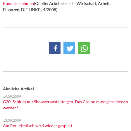
DIE LINKE
Kandare nehmen
(Quelle: Arbeitskreis II: Wirtschaft, Arbeit,
Finanzen, DIE LINKE., 4/2008)
Weitere Themen
Memo-Gruppe
Institut Solidarische Moderne
Rosa-Luxemburg-Stiftung
Über mich
Kontakt
Ähnliche Artikel
14.09.2009
G20: Schluss mit Showveranstaltungen. Das Casino muss geschlossen
werden!
13.09.2009
Am Roulettetisch wird wieder gespielt