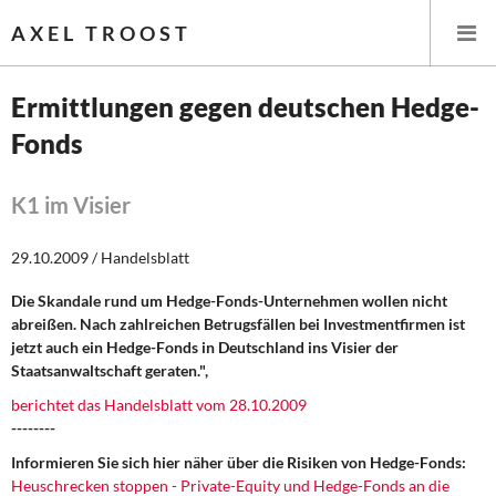
AXEL TROOST
Ermittlungen gegen deutschen Hedge-
Fonds
Startseite
Themen
K1 im Visier
Leitlinien linker Wirtschafts- und Finanzpolitik
29.10.2009 / Handelsblatt
Die Skandale rund um Hedge-Fonds-Unternehmen wollen nicht
Wirtschaftspolitik
abreißen. Nach zahlreichen Betrugsfällen bei Investmentfirmen ist
jetzt auch ein Hedge-Fonds in Deutschland ins Visier der
Steuer- und Finanzpolitik
Staatsanwaltschaft geraten.",
berichtet das Handelsblatt vom 28.10.2009
Öffentliche Infrastruktur und Daseinsvorsorge
--------
Eurokrise und Griechenland
Informieren Sie sich hier näher über die Risiken von Hedge-Fonds:
Heuschrecken stoppen - Private-Equity und Hedge-Fonds an die