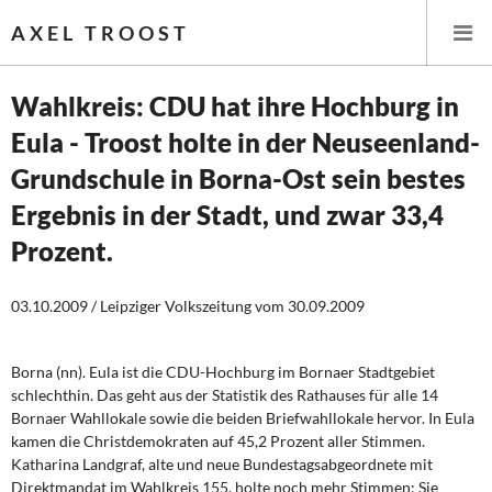
AXEL TROOST
Wahlkreis: CDU hat ihre Hochburg in
Eula - Troost holte in der Neuseenland-
Startseite
Grundschule in Borna-Ost sein bestes
Themen
Ergebnis in der Stadt, und zwar 33,4
Prozent.
Leitlinien linker Wirtschafts- und Finanzpolitik
Wirtschaftspolitik
03.10.2009 / Leipziger Volkszeitung vom 30.09.2009
Steuer- und Finanzpolitik
Borna
(nn). Eula ist die CDU-Hochburg im Bornaer Stadtgebiet
schlechthin. Das geht aus der Statistik des Rathauses für alle 14
Öffentliche Infrastruktur und Daseinsvorsorge
Bornaer Wahllokale sowie die beiden Briefwahllokale hervor. In Eula
kamen die Christdemokraten auf 45,2 Prozent aller Stimmen.
Eurokrise und Griechenland
Katharina Landgraf, alte und neue Bundestagsabgeordnete mit
Direktmandat im Wahlkreis 155, holte noch mehr Stimmen: Sie