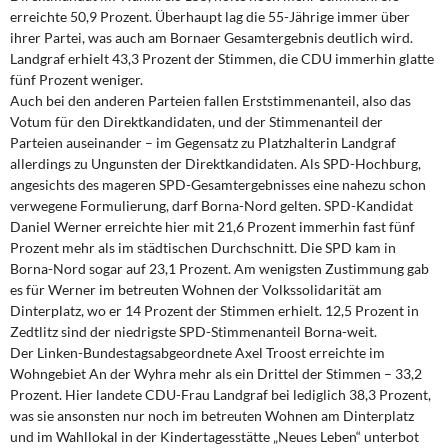
DIE LINKE
erreichte 50,9 Prozent. Überhaupt lag die 55-Jährige immer über
ihrer Partei, was auch am Bornaer Gesamtergebnis deutlich wird.
Weitere Themen
Landgraf erhielt 43,3 Prozent der Stimmen, die CDU immerhin glatte
fünf Prozent weniger.
Auch bei den anderen Parteien fallen Erststimmenanteil, also das
Memo-Gruppe
Votum für den Direktkandidaten, und der Stimmenanteil der
Parteien auseinander – im Gegensatz zu Platzhalterin Landgraf
Institut Solidarische Moderne
allerdings zu Ungunsten der Direktkandidaten. Als SPD-Hochburg,
angesichts des mageren SPD-Gesamtergebnisses eine nahezu schon
Rosa-Luxemburg-Stiftung
verwegene Formulierung, darf Borna-Nord gelten. SPD-Kandidat
Daniel Werner erreichte hier mit 21,6 Prozent immerhin fast fünf
Prozent mehr als im städtischen Durchschnitt. Die SPD kam in
Über mich
Borna-Nord sogar auf 23,1 Prozent. Am wenigsten Zustimmung gab
es für Werner im betreuten Wohnen der Volkssolidarität am
Kontakt
Dinterplatz, wo er 14 Prozent der Stimmen erhielt. 12,5 Prozent in
Zedtlitz sind der niedrigste SPD-Stimmenanteil Borna-weit.
Der Linken-Bundestagsabgeordnete Axel Troost erreichte im
Wohngebiet An der Wyhra mehr als ein Drittel der Stimmen – 33,2
Prozent. Hier landete CDU-Frau Landgraf bei lediglich 38,3 Prozent,
was sie ansonsten nur noch im betreuten Wohnen am Dinterplatz
und im Wahllokal in der Kindertagesstätte „Neues Leben“ unterbot