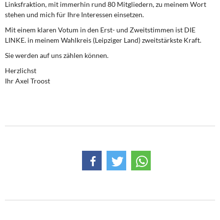
Linksfraktion, mit immerhin rund 80 Mitgliedern, zu meinem Wort
DIE LINKE
stehen und mich für Ihre Interessen einsetzen.
Weitere Themen
Mit einem klaren Votum in den Erst- und Zweitstimmen ist DIE
LINKE. in meinem Wahlkreis (Leipziger Land) zweitstärkste Kraft.
Memo-Gruppe
Sie werden auf uns zählen können.
Herzlichst
Institut Solidarische Moderne
Ihr Axel Troost
Rosa-Luxemburg-Stiftung
Über mich
Kontakt