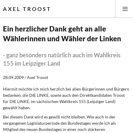
AXEL TROOST
Ein herzlicher Dank geht an alle
Wählerinnen und Wähler der Linken
Startseite
Themen
- ganz besonders natürlich auch im Wahlkreis
155 im Leipziger Land
Leitlinien linker Wirtschafts- und Finanzpolitik
28.09.2009 / Axel Troost
Wirtschaftspolitik
Hiermit möchte ich mich herzlich bei allen Bürgerinnen und Bürgern
bedanken, die DIE LINKE. sowie auch den Direktkandidaten Troost
Steuer- und Finanzpolitik
für DIE LINKE. im sächsischen Wahlkreis 155 (Leipziger Land)
gewählt haben.
Öffentliche Infrastruktur und Daseinsvorsorge
Bei diesem Dank wird es gewiß nicht bleiben. Wie auch in der
Eurokrise und Griechenland
vergangenen Legislaturperiode des Bundestages werde ich als
Mitglied des neuen Bundestages in einer noch stärkeren