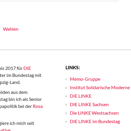
Wahlen
LINKS:
bis 2017 für
DIE
er im Bundestag mit
Memo-Gruppe
pzig-Land.
Institut Solidarische Moderne
iden aus dem
DIE LINKE
ag bin ich als Senior
DIE LINKE Sachsen
papolitik bei der
Rosa
Die LINKE Westsachsen
DIE LINKE im Bundestag
iere ich mich seit
ative