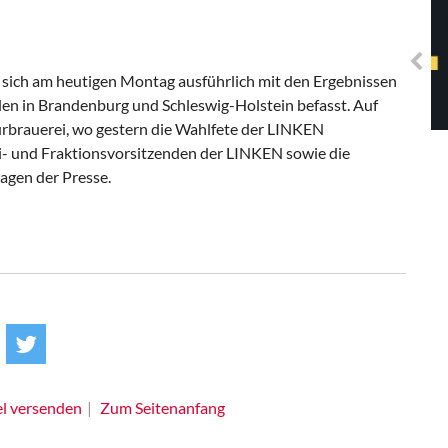
Solidarisches EUropa -
Mosaiklinke Perspektiven
t sich am heutigen Montag ausführlich mit den Ergebnissen
n in Brandenburg und Schleswig-Holstein befasst. Auf
turbrauerei, wo gestern die Wahlfete der LINKEN
tei- und Fraktionsvorsitzenden der LINKEN sowie die
agen der Presse.
el versenden
Zum Seitenanfang