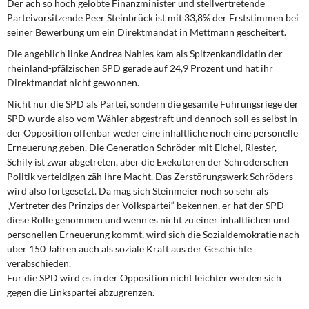
Der ach so hoch gelobte Finanzminister und stellvertretende
Parteivorsitzende Peer Steinbrück ist mit 33,8% der Erststimmen bei
seiner Bewerbung um ein Direktmandat in Mettmann gescheitert.
Die angeblich linke Andrea Nahles kam als Spitzenkandidatin der
rheinland-pfälzischen SPD gerade auf 24,9 Prozent und hat ihr
Direktmandat nicht gewonnen.
Nicht nur die SPD als Partei, sondern die gesamte Führungsriege der
SPD wurde also vom Wähler abgestraft und dennoch soll es selbst in
der Opposition offenbar weder eine inhaltliche noch eine personelle
Erneuerung geben. Die Generation Schröder mit Eichel, Riester,
Schily ist zwar abgetreten, aber die Exekutoren der Schröderschen
Politik verteidigen zäh ihre Macht. Das Zerstörungswerk Schröders
wird also fortgesetzt. Da mag sich Steinmeier noch so sehr als
„Vertreter des Prinzips der Volkspartei“ bekennen, er hat der SPD
diese Rolle genommen und wenn es nicht zu einer inhaltlichen und
personellen Erneuerung kommt, wird sich die Sozialdemokratie nach
über 150 Jahren auch als soziale Kraft aus der Geschichte
verabschieden.
Für die SPD wird es in der Opposition nicht leichter werden sich
gegen die Linkspartei abzugrenzen.