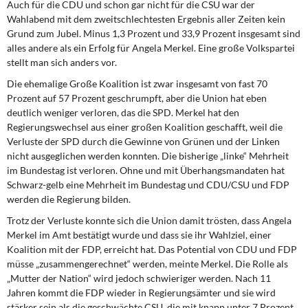
Auch für die CDU und schon gar nicht für die CSU war der
Wahlabend mit dem zweitschlechtesten Ergebnis aller Zeiten kein
Grund zum Jubel. Minus 1,3 Prozent und 33,9 Prozent insgesamt sind
alles andere als ein Erfolg für Angela Merkel. Eine große Volkspartei
stellt man sich anders vor.
Die ehemalige Große Koalition ist zwar insgesamt von fast 70
Prozent auf 57 Prozent geschrumpft, aber die Union hat eben
deutlich weniger verloren, das die SPD. Merkel hat den
Regierungswechsel aus einer großen Koalition geschafft, weil die
Verluste der SPD durch die Gewinne von Grünen und der Linken
nicht ausgeglichen werden konnten. Die bisherige „linke“ Mehrheit
im Bundestag ist verloren. Ohne und mit Überhangsmandaten hat
Schwarz-gelb eine Mehrheit im Bundestag und CDU/CSU und FDP
werden die Regierung bilden.
Trotz der Verluste konnte sich die Union damit trösten, dass Angela
Merkel im Amt bestätigt wurde und dass sie ihr Wahlziel, einer
Koalition mit der FDP, erreicht hat. Das Potential von CDU und FDP
müsse „zusammengerechnet“ werden, meinte Merkel. Die Rolle als
„Mutter der Nation“ wird jedoch schwieriger werden. Nach 11
Jahren kommt die FDP wieder in Regierungsämter und sie wird
stärker sein als die geschwächte CSU, die mit knapp unter 7 Prozent