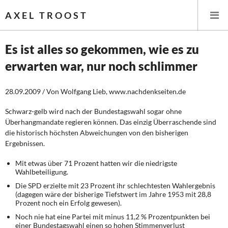
AXEL TROOST
Es ist alles so gekommen, wie es zu
erwarten war, nur noch schlimmer
Startseite
28.09.2009 / Von Wolfgang Lieb, www.nachdenkseiten.de
Themen
Schwarz-gelb wird nach der Bundestagswahl sogar ohne
Leitlinien linker Wirtschafts- und Finanzpolitik
Überhangmandate regieren können. Das einzig Überraschende sind
die historisch höchsten Abweichungen von den bisherigen
Wirtschaftspolitik
Ergebnissen.
Mit etwas über 71 Prozent hatten wir die niedrigste
Steuer- und Finanzpolitik
Wahlbeteiligung.
Die SPD erzielte mit 23 Prozent ihr schlechtesten Wahlergebnis
Öffentliche Infrastruktur und Daseinsvorsorge
(dagegen wäre der bisherige Tiefstwert im Jahre 1953 mit 28,8
Prozent noch ein Erfolg gewesen).
Eurokrise und Griechenland
Noch nie hat eine Partei mit minus 11,2 % Prozentpunkten bei
einer Bundestagswahl einen so hohen Stimmenverlust