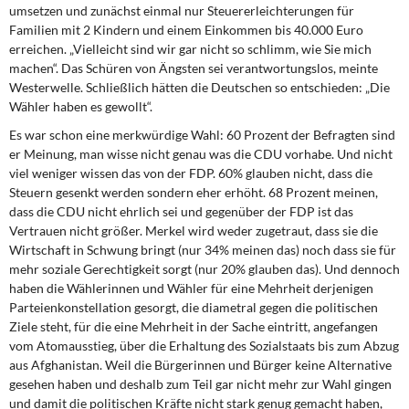
umsetzen und zunächst einmal nur Steuererleichterungen für
Familien mit 2 Kindern und einem Einkommen bis 40.000 Euro
erreichen. „Vielleicht sind wir gar nicht so schlimm, wie Sie mich
machen“. Das Schüren von Ängsten sei verantwortungslos, meinte
Westerwelle. Schließlich hätten die Deutschen so entschieden: „Die
Wähler haben es gewollt“.
Es war schon eine merkwürdige Wahl: 60 Prozent der Befragten sind
er Meinung, man wisse nicht genau was die CDU vorhabe. Und nicht
viel weniger wissen das von der FDP. 60% glauben nicht, dass die
Steuern gesenkt werden sondern eher erhöht. 68 Prozent meinen,
dass die CDU nicht ehrlich sei und gegenüber der FDP ist das
Vertrauen nicht größer. Merkel wird weder zugetraut, dass sie die
Wirtschaft in Schwung bringt (nur 34% meinen das) noch dass sie für
mehr soziale Gerechtigkeit sorgt (nur 20% glauben das). Und dennoch
haben die Wählerinnen und Wähler für eine Mehrheit derjenigen
Parteienkonstellation gesorgt, die diametral gegen die politischen
Ziele steht, für die eine Mehrheit in der Sache eintritt, angefangen
vom Atomausstieg, über die Erhaltung des Sozialstaats bis zum Abzug
aus Afghanistan. Weil die Bürgerinnen und Bürger keine Alternative
gesehen haben und deshalb zum Teil gar nicht mehr zur Wahl gingen
und damit die politischen Kräfte nicht stark genug gemacht haben,