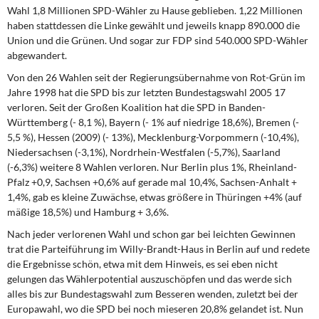
Wahl 1,8 Millionen SPD-Wähler zu Hause geblieben. 1,22 Millionen
haben stattdessen die Linke gewählt und jeweils knapp 890.000 die
Union und die Grünen. Und sogar zur FDP sind 540.000 SPD-Wähler
abgewandert.
Von den 26 Wahlen seit der Regierungsübernahme von Rot-Grün im
Jahre 1998 hat die SPD bis zur letzten Bundestagswahl 2005 17
verloren. Seit der Großen Koalition hat die SPD in Banden-
Württemberg (- 8,1 %), Bayern (- 1% auf niedrige 18,6%), Bremen (-
5,5 %), Hessen (2009) (- 13%), Mecklenburg-Vorpommern (-10,4%),
Niedersachsen (-3,1%), Nordrhein-Westfalen (-5,7%), Saarland
(-6,3%) weitere 8 Wahlen verloren. Nur Berlin plus 1%, Rheinland-
Pfalz +0,9, Sachsen +0,6% auf gerade mal 10,4%, Sachsen-Anhalt +
1,4%, gab es kleine Zuwächse, etwas größere in Thüringen +4% (auf
mäßige 18,5%) und Hamburg + 3,6%.
Nach jeder verlorenen Wahl und schon gar bei leichten Gewinnen
trat die Parteiführung im Willy-Brandt-Haus in Berlin auf und redete
die Ergebnisse schön, etwa mit dem Hinweis, es sei eben nicht
gelungen das Wählerpotential auszuschöpfen und das werde sich
alles bis zur Bundestagswahl zum Besseren wenden, zuletzt bei der
Europawahl, wo die SPD bei noch mieseren 20,8% gelandet ist. Nun