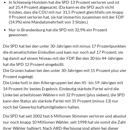
In Schleswig-Holstein hat die SPD 13 Prozent verloren und ist
auf 25,4 Prozent abgesackt. (Da kann es die SPD auch nicht
trösten, dass die CDU mit nur 31,5 Prozent gleichfalls um knapp
9 Prozent verloren hat, sie hat immerhin zusammen mit der FDP
(14,9%) eine Mandatsmehrheit von 3 Sitzen.)
Nur in Brandenburg hat die SPD mit 32,9% ein Prozent
gewonnen.
Die SPD hat bei den unter 30-Jährigen mit minus 17 Prozentpunkten
die dramatischsten Einbußen und kam nur noch auf 17 Prozent; sie
lag damit auf einem Niveau mit der FDP. Bei den 30 bis 44-Jährigen
hat die SPD 12 Prozent eingebüßt.
Die Grünen haben bei den unter 30-Jährigen mit 15 Prozent plus vier
Prozent zugelegt.
Die Linke holt in den Altersgruppen bei den 45- bis 59-Jährigen mit
14 Prozent ihr bestes Ergebnis. Eindeutig stärkste Partei wird die
Linke bei arbeitslosen Wählern mit 32 Prozent (plus sieben), die SPD
kann den Status als stärkste Partei mit 35 Prozent (minus 13) nur
noch bei Gewerkschaftsmitgliedern halten.
Die SPD hat seit 2002 fast 6 Millionen Stimmen verloren und absolut
nur noch knapp 10 Millionen Wähler, seit 1998 hat sie somit die Zahl
ihrer Wähler halbiert. Nach ARD-Rechnung sind allein bei dieser