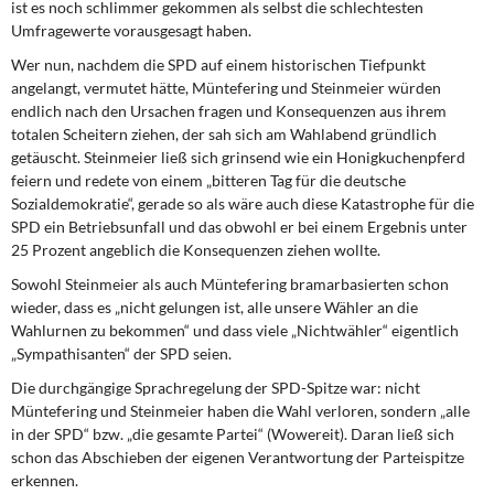
ist es noch schlimmer gekommen als selbst die schlechtesten
Umfragewerte vorausgesagt haben.
Wer nun, nachdem die SPD auf einem historischen Tiefpunkt
angelangt, vermutet hätte, Müntefering und Steinmeier würden
endlich nach den Ursachen fragen und Konsequenzen aus ihrem
totalen Scheitern ziehen, der sah sich am Wahlabend gründlich
getäuscht. Steinmeier ließ sich grinsend wie ein Honigkuchenpferd
feiern und redete von einem „bitteren Tag für die deutsche
Sozialdemokratie“, gerade so als wäre auch diese Katastrophe für die
SPD ein Betriebsunfall und das obwohl er bei einem Ergebnis unter
25 Prozent angeblich die Konsequenzen ziehen wollte.
Sowohl Steinmeier als auch Müntefering bramarbasierten schon
wieder, dass es „nicht gelungen ist, alle unsere Wähler an die
Wahlurnen zu bekommen“ und dass viele „Nichtwähler“ eigentlich
„Sympathisanten“ der SPD seien.
Die durchgängige Sprachregelung der SPD-Spitze war: nicht
Müntefering und Steinmeier haben die Wahl verloren, sondern „alle
in der SPD“ bzw. „die gesamte Partei“ (Wowereit). Daran ließ sich
schon das Abschieben der eigenen Verantwortung der Parteispitze
erkennen.