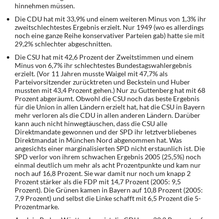
DIE LINKE
hinnehmen müssen.
Die CDU hat mit 33,9% und einem weiteren Minus von 1,3% ihr
zweitschlechtestes Ergebnis erzielt. Nur 1949 (wo es allerdings
Weitere Themen
noch eine ganze Reihe konservativer Parteien gab) hatte sie mit
29,2% schlechter abgeschnitten.
Memo-Gruppe
Die CSU hat mit 42,6 Prozent der Zweitstimmen und einem
Minus von 6,7% ihr schlechtestes Bundestagswahlergebnis
erzielt. (Vor 11 Jahren musste Waigel mit 47,7% als
Institut Solidarische Moderne
Parteivorsitzender zurücktreten und Beckstein und Huber
mussten mit 43,4 Prozent gehen.) Nur zu Guttenberg hat mit 68
Rosa-Luxemburg-Stiftung
Prozent abgeräumt. Obwohl die CSU noch das beste Ergebnis
für die Union in allen Ländern erzielt hat, hat die CSU in Bayern
mehr verloren als die CDU in allen anderen Ländern. Darüber
Über mich
kann auch nicht hinwegtäuschen, dass die CSU alle
Direktmandate gewonnen und der SPD ihr letztverbliebenes
Direktmandat in München Nord abgenommen hat. Was
Kontakt
angesichts einer marginalisierten SPD nicht erstaunlich ist. Die
SPD verlor von ihrem schwachen Ergebnis 2005 (25,5%) noch
einmal deutlich um mehr als acht Prozentpunkte und kam nur
noch auf 16,8 Prozent. Sie war damit nur noch um knapp 2
Prozent stärker als die FDP mit 14,7 Prozent (2005: 9,5
Prozent). Die Grünen kamen in Bayern auf 10,8 Prozent (2005:
7,9 Prozent) und selbst die Linke schafft mit 6,5 Prozent die 5-
Prozentmarke.