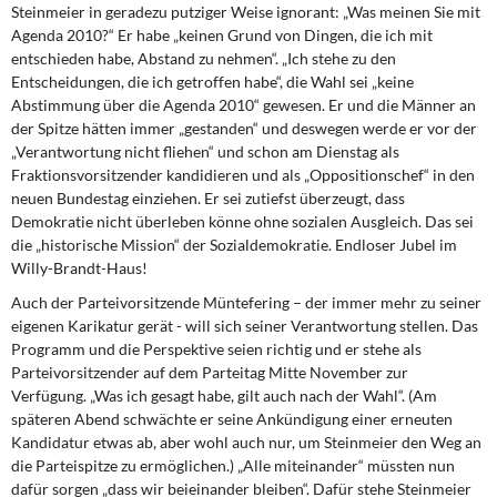
Steinmeier in geradezu putziger Weise ignorant: „Was meinen Sie mit
Agenda 2010?“ Er habe „keinen Grund von Dingen, die ich mit
entschieden habe, Abstand zu nehmen“. „Ich stehe zu den
Entscheidungen, die ich getroffen habe“, die Wahl sei „keine
Abstimmung über die Agenda 2010“ gewesen. Er und die Männer an
der Spitze hätten immer „gestanden“ und deswegen werde er vor der
„Verantwortung nicht fliehen“ und schon am Dienstag als
Fraktionsvorsitzender kandidieren und als „Oppositionschef“ in den
neuen Bundestag einziehen. Er sei zutiefst überzeugt, dass
Demokratie nicht überleben könne ohne sozialen Ausgleich. Das sei
die „historische Mission“ der Sozialdemokratie. Endloser Jubel im
Willy-Brandt-Haus!
Auch der Parteivorsitzende Müntefering – der immer mehr zu seiner
eigenen Karikatur gerät - will sich seiner Verantwortung stellen. Das
Programm und die Perspektive seien richtig und er stehe als
Parteivorsitzender auf dem Parteitag Mitte November zur
Verfügung. „Was ich gesagt habe, gilt auch nach der Wahl“. (Am
späteren Abend schwächte er seine Ankündigung einer erneuten
Kandidatur etwas ab, aber wohl auch nur, um Steinmeier den Weg an
die Parteispitze zu ermöglichen.) „Alle miteinander“ müssten nun
dafür sorgen „dass wir beieinander bleiben“. Dafür stehe Steinmeier