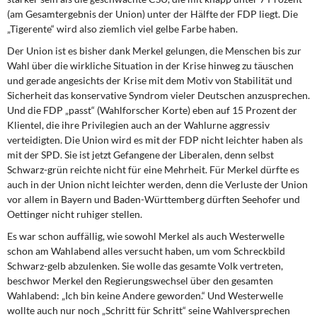
(am Gesamtergebnis der Union) unter der Hälfte der FDP liegt. Die
„Tigerente“ wird also ziemlich viel gelbe Farbe haben.
Der Union ist es bisher dank Merkel gelungen, die Menschen bis zur
Wahl über die wirkliche Situation in der Krise hinweg zu täuschen
und gerade angesichts der Krise mit dem Motiv von Stabilität und
Sicherheit das konservative Syndrom vieler Deutschen anzusprechen.
Und die FDP „passt“ (Wahlforscher Korte) eben auf 15 Prozent der
Klientel, die ihre Privilegien auch an der Wahlurne aggressiv
verteidigten. Die Union wird es mit der FDP nicht leichter haben als
mit der SPD. Sie ist jetzt Gefangene der Liberalen, denn selbst
Schwarz-grün reichte nicht für eine Mehrheit. Für Merkel dürfte es
auch in der Union nicht leichter werden, denn die Verluste der Union
vor allem in Bayern und Baden-Württemberg dürften Seehofer und
Oettinger nicht ruhiger stellen.
Es war schon auffällig, wie sowohl Merkel als auch Westerwelle
schon am Wahlabend alles versucht haben, um vom Schreckbild
Schwarz-gelb abzulenken. Sie wolle das gesamte Volk vertreten,
beschwor Merkel den Regierungswechsel über den gesamten
Wahlabend: „Ich bin keine Andere geworden.“ Und Westerwelle
wollte auch nur noch „Schritt für Schritt“ seine Wahlversprechen