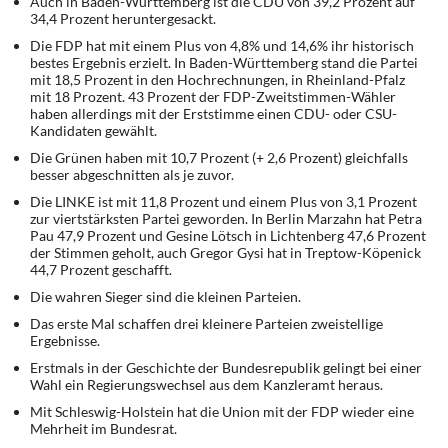
Auch in Baden-Württemberg ist die CDU von 39,2 Prozent auf
34,4 Prozent heruntergesackt.
Die FDP hat mit einem Plus von 4,8% und 14,6% ihr historisch
bestes Ergebnis erzielt. In Baden-Württemberg stand die Partei
mit 18,5 Prozent in den Hochrechnungen, in Rheinland-Pfalz
mit 18 Prozent. 43 Prozent der FDP-Zweitstimmen-Wähler
haben allerdings mit der Erststimme einen CDU- oder CSU-
Kandidaten gewählt.
Die Grünen haben mit 10,7 Prozent (+ 2,6 Prozent) gleichfalls
besser abgeschnitten als je zuvor.
Die LINKE ist mit 11,8 Prozent und einem Plus von 3,1 Prozent
zur viertstärksten Partei geworden. In Berlin Marzahn hat Petra
Pau 47,9 Prozent und Gesine Lötsch in Lichtenberg 47,6 Prozent
der Stimmen geholt, auch Gregor Gysi hat in Treptow-Köpenick
44,7 Prozent geschafft.
Die wahren Sieger sind die kleinen Parteien.
Das erste Mal schaffen drei kleinere Parteien zweistellige
Ergebnisse.
Erstmals in der Geschichte der Bundesrepublik gelingt bei einer
Wahl ein Regierungswechsel aus dem Kanzleramt heraus.
Mit Schleswig-Holstein hat die Union mit der FDP wieder eine
Mehrheit im Bundesrat.