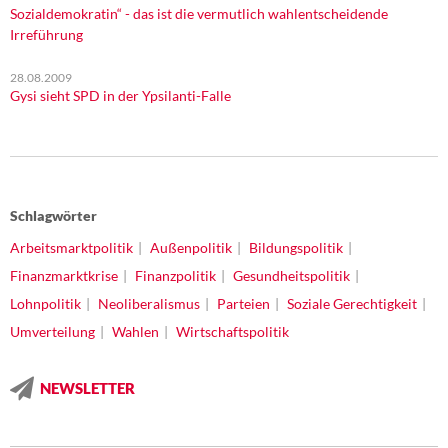
Sozialdemokratin“ - das ist die vermutlich wahlentscheidende
Irreführung
28.08.2009
Gysi sieht SPD in der Ypsilanti-Falle
Schlagwörter
Arbeitsmarktpolitik
Außenpolitik
Bildungspolitik
Finanzmarktkrise
Finanzpolitik
Gesundheitspolitik
Lohnpolitik
Neoliberalismus
Parteien
Soziale Gerechtigkeit
Umverteilung
Wahlen
Wirtschaftspolitik
NEWSLETTER