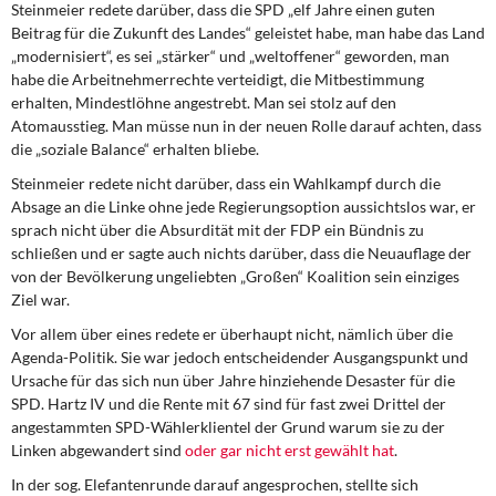
Steinmeier redete darüber, dass die SPD „elf Jahre einen guten
Beitrag für die Zukunft des Landes“ geleistet habe, man habe das Land
„modernisiert“, es sei „stärker“ und „weltoffener“ geworden, man
habe die Arbeitnehmerrechte verteidigt, die Mitbestimmung
erhalten, Mindestlöhne angestrebt. Man sei stolz auf den
Atomausstieg. Man müsse nun in der neuen Rolle darauf achten, dass
die „soziale Balance“ erhalten bliebe.
Steinmeier redete nicht darüber, dass ein Wahlkampf durch die
Absage an die Linke ohne jede Regierungsoption aussichtslos war, er
sprach nicht über die Absurdität mit der FDP ein Bündnis zu
schließen und er sagte auch nichts darüber, dass die Neuauflage der
von der Bevölkerung ungeliebten „Großen“ Koalition sein einziges
Ziel war.
Vor allem über eines redete er überhaupt nicht, nämlich über die
Agenda-Politik. Sie war jedoch entscheidender Ausgangspunkt und
Ursache für das sich nun über Jahre hinziehende Desaster für die
SPD. Hartz IV und die Rente mit 67 sind für fast zwei Drittel der
angestammten SPD-Wählerklientel der Grund warum sie zu der
Linken abgewandert sind
oder gar nicht erst gewählt hat
.
In der sog. Elefantenrunde darauf angesprochen, stellte sich