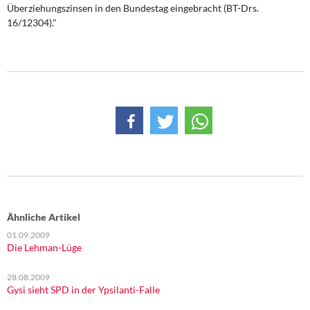
DIE LINKE
Überziehungszinsen in den Bundestag eingebracht (BT-Drs.
16/12304)."
Weitere Themen
Memo-Gruppe
Institut Solidarische Moderne
Rosa-Luxemburg-Stiftung
Über mich
Kontakt
Ähnliche Artikel
01.09.2009
Die Lehman-Lüge
28.08.2009
Gysi sieht SPD in der Ypsilanti-Falle