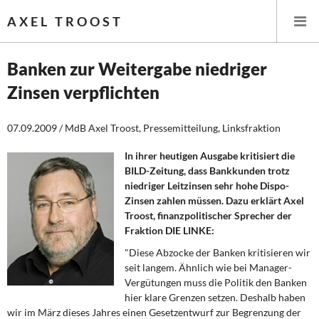
AXEL TROOST
Banken zur Weitergabe niedriger
Zinsen verpflichten
Startseite
07.09.2009 / MdB Axel Troost, Pressemitteilung, Linksfraktion
Themen
In ihrer heutigen Ausgabe kritisiert die
Leitlinien linker Wirtschafts- und Finanzpolitik
BILD-Zeitung, dass Bankkunden trotz
niedriger Leitzinsen sehr hohe Dispo-
Wirtschaftspolitik
Zinsen zahlen müssen.
Dazu erklärt Axel
Troost, finanzpolitischer Sprecher der
Steuer- und Finanzpolitik
Fraktion DIE LINKE:
"Diese Abzocke der Banken kritisieren wir
Öffentliche Infrastruktur und Daseinsvorsorge
seit langem. Ähnlich wie bei Manager-
Vergütungen muss die Politik den Banken
Eurokrise und Griechenland
hier klare Grenzen setzen. Deshalb haben
wir im März dieses Jahres einen Gesetzentwurf zur Begrenzung der