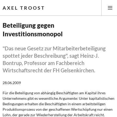
AXEL TROOST
Beteiligung gegen
Investitionsmonopol
Startseite
Themen
"Das neue Gesetz zur Mitarbeiterbeteiligung
spottet jeder Beschreibung", sagt Heinz-J.
Leitlinien linker Wirtschafts- und Finanzpolitik
Bontrup, Professor am Fachbereich
Wirtschaftsrecht der FH Gelsenkirchen.
Wirtschaftspolitik
28.06.2009
Steuer- und Finanzpolitik
Für die Beteiligung von abhängig Beschäftigten am Kapital ihres
Öffentliche Infrastruktur und Daseinsvorsorge
Unternehmens gibt es wesentliche Argumente: Unter kapitalistischen
Bedingungen erhalten die Beschäftigten in einem arbeitsteiligen
Eurokrise und Griechenland
Produktionsprozess von der geschaffenen Wertschöpfung nur einen
Lohn, der gerade zur Wiederherstellung der Arbeitskraft reicht.