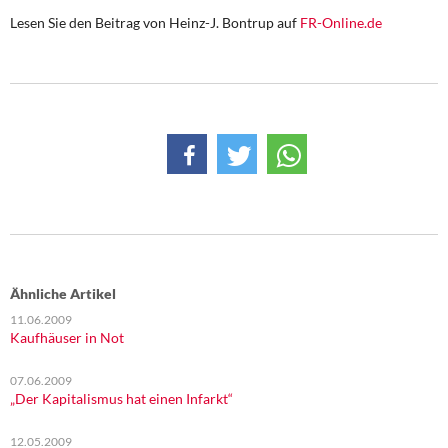
DIE LINKE
Lesen Sie den Beitrag von Heinz-J. Bontrup auf
FR-Online.de
Weitere Themen
Memo-Gruppe
Institut Solidarische Moderne
Rosa-Luxemburg-Stiftung
Über mich
Ähnliche Artikel
Kontakt
11.06.2009
Kaufhäuser in Not
07.06.2009
„Der Kapitalismus hat einen Infarkt“
12.05.2009