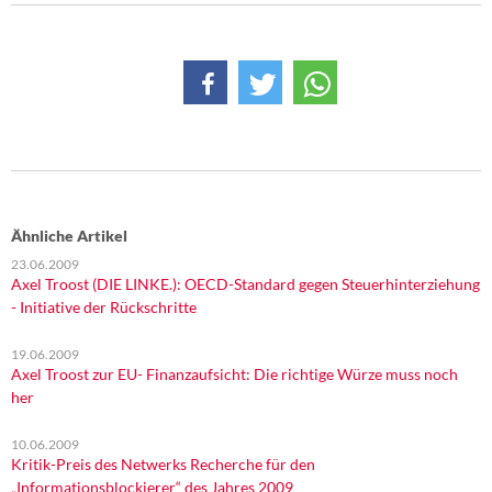
DIE LINKE
Weitere Themen
Memo-Gruppe
Institut Solidarische Moderne
Rosa-Luxemburg-Stiftung
Ähnliche Artikel
23.06.2009
Über mich
Axel Troost (DIE LINKE.): OECD-Standard gegen Steuerhinterziehung
- Initiative der Rückschritte
Kontakt
19.06.2009
Axel Troost zur EU- Finanzaufsicht: Die richtige Würze muss noch
her
10.06.2009
Kritik-Preis des Netwerks Recherche für den
„Informationsblockierer“ des Jahres 2009