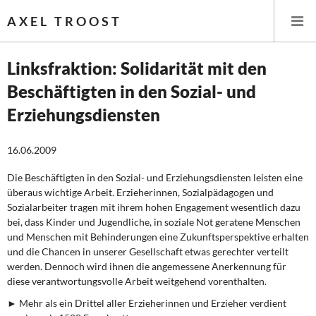
AXEL TROOST
Linksfraktion: Solidarität mit den
Beschäftigten in den Sozial- und
Startseite
Erziehungsdiensten
Themen
16.06.2009
Leitlinien linker Wirtschafts- und Finanzpolitik
Die Beschäftigten in den Sozial- und Erziehungsdiensten leisten eine
überaus wichtige Arbeit. Erzieherinnen, Sozialpädagogen und
Wirtschaftspolitik
Sozialarbeiter tragen mit ihrem hohen Engagement wesentlich dazu
bei, dass Kinder und Jugendliche, in soziale Not geratene Menschen
Steuer- und Finanzpolitik
und Menschen mit Behinderungen eine Zukunftsperspektive erhalten
und die Chancen in unserer Gesellschaft etwas gerechter verteilt
Öffentliche Infrastruktur und Daseinsvorsorge
werden. Dennoch wird ihnen die angemessene Anerkennung für
diese verantwortungsvolle Arbeit weitgehend vorenthalten.
Eurokrise und Griechenland
► Mehr als ein Drittel aller Erzieherinnen und Erzieher verdient