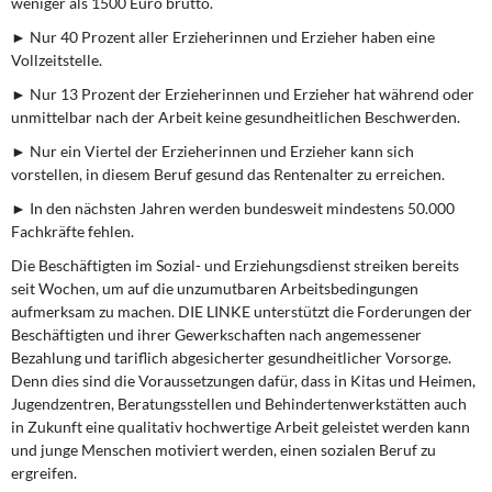
weniger als 1500 Euro brutto.
DIE LINKE
► Nur 40 Prozent aller Erzieherinnen und Erzieher haben eine
Vollzeitstelle.
Weitere Themen
► Nur 13 Prozent der Erzieherinnen und Erzieher hat während oder
Memo-Gruppe
unmittelbar nach der Arbeit keine gesundheitlichen Beschwerden.
► Nur ein Viertel der Erzieherinnen und Erzieher kann sich
Institut Solidarische Moderne
vorstellen, in diesem Beruf gesund das Rentenalter zu erreichen.
► In den nächsten Jahren werden bundesweit mindestens 50.000
Rosa-Luxemburg-Stiftung
Fachkräfte fehlen.
Die Beschäftigten im Sozial- und Erziehungsdienst streiken bereits
Über mich
seit Wochen, um auf die unzumutbaren Arbeitsbedingungen
aufmerksam zu machen. DIE LINKE unterstützt die Forderungen der
Kontakt
Beschäftigten und ihrer Gewerkschaften nach angemessener
Bezahlung und tariflich abgesicherter gesundheitlicher Vorsorge.
Denn dies sind die Voraussetzungen dafür, dass in Kitas und Heimen,
Jugendzentren, Beratungsstellen und Behindertenwerkstätten auch
in Zukunft eine qualitativ hochwertige Arbeit geleistet werden kann
und junge Menschen motiviert werden, einen sozialen Beruf zu
ergreifen.