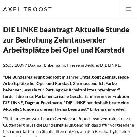
AXEL TROOST
DIE LINKE beantragt Aktuelle Stunde
zur Bedrohung Zehntausender
Startseite
Arbeitsplätze bei Opel und Karstadt
Themen
26.05.2009 / Dagmar Enkelmann, Pressemitteilung DIE LINKE.
Leitlinien linker Wirtschafts- und Finanzpolitik
"Die Bundesregierung bedroht mit ihrer Untätigkeit Zehntausende
Arbeitsplätze bei Opel und Karstadt. Sie muss endlich Farbe
Wirtschaftspolitik
bekennen, was sie zur Rettung der Arbeitsplätze unternimmt",
fordert die Erste Parlamentarische Geschäftsführerin der Fraktion
Steuer- und Finanzpolitik
DIE LINKE, Dagmar Enkelmann. "DIE LINKE hat deshalb heute eine
Aktuelle Stunde zu diesem Thema beantragt." Enkelmann weiter:
Öffentliche Infrastruktur und Daseinsvorsorge
"Statt unverantwortlichem Gerede von Bundesinsolvenzminister zu
Guttenberg muss die Bundesregierung endlich das dafür vorgesehene
Eurokrise und Griechenland
Instrumentarium an Staatshilfen nutzen, um den Beschäftigten eine