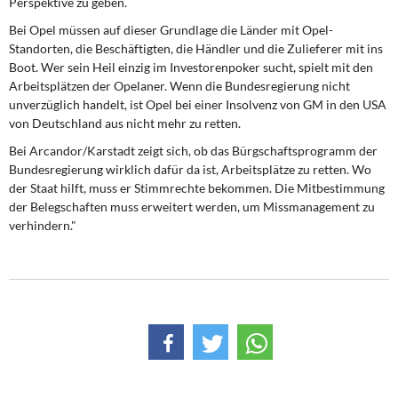
Perspektive zu geben.
DIE LINKE
Bei Opel müssen auf dieser Grundlage die Länder mit Opel-
Standorten, die Beschäftigten, die Händler und die Zulieferer mit ins
Weitere Themen
Boot. Wer sein Heil einzig im Investorenpoker sucht, spielt mit den
Arbeitsplätzen der Opelaner. Wenn die Bundesregierung nicht
Memo-Gruppe
unverzüglich handelt, ist Opel bei einer Insolvenz von GM in den USA
von Deutschland aus nicht mehr zu retten.
Institut Solidarische Moderne
Bei Arcandor/Karstadt zeigt sich, ob das Bürgschaftsprogramm der
Bundesregierung wirklich dafür da ist, Arbeitsplätze zu retten. Wo
Rosa-Luxemburg-Stiftung
der Staat hilft, muss er Stimmrechte bekommen. Die Mitbestimmung
der Belegschaften muss erweitert werden, um Missmanagement zu
Über mich
verhindern."
Kontakt