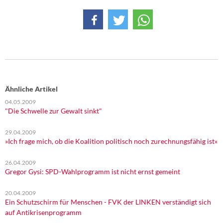
DIE LINKE
Weitere Themen
Memo-Gruppe
Institut Solidarische Moderne
Ähnliche Artikel
Rosa-Luxemburg-Stiftung
04.05.2009
"Die Schwelle zur Gewalt sinkt"
Über mich
29.04.2009
»Ich frage mich, ob die Koalition politisch noch zurechnungsfähig ist«
Kontakt
26.04.2009
Gregor Gysi: SPD-Wahlprogramm ist nicht ernst gemeint
20.04.2009
Ein Schutzschirm für Menschen - FVK der LINKEN verständigt sich
auf Antikrisenprogramm