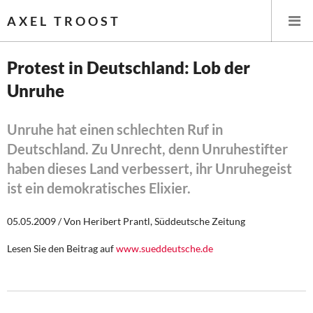
AXEL TROOST
Protest in Deutschland: Lob der
Unruhe
Startseite
Themen
Unruhe hat einen schlechten Ruf in
Deutschland. Zu Unrecht, denn Unruhestifter
Leitlinien linker Wirtschafts- und Finanzpolitik
haben dieses Land verbessert, ihr Unruhegeist
ist ein demokratisches Elixier.
Wirtschaftspolitik
05.05.2009 / Von Heribert Prantl, Süddeutsche Zeitung
Steuer- und Finanzpolitik
Lesen Sie den Beitrag auf
www.sueddeutsche.de
Öffentliche Infrastruktur und Daseinsvorsorge
Eurokrise und Griechenland