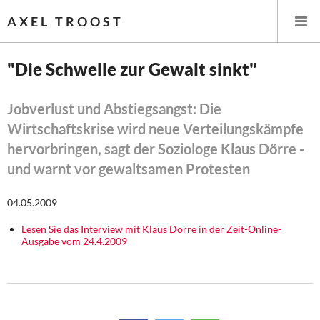
AXEL TROOST
"Die Schwelle zur Gewalt sinkt"
Startseite
Jobverlust und Abstiegsangst: Die
Wirtschaftskrise wird neue Verteilungskämpfe
Themen
hervorbringen, sagt der Soziologe Klaus Dörre -
Leitlinien linker Wirtschafts- und Finanzpolitik
und warnt vor gewaltsamen Protesten
Wirtschaftspolitik
04.05.2009
Lesen Sie das Interview mit Klaus Dörre in der Zeit-Online-
Steuer- und Finanzpolitik
Ausgabe vom 24.4.2009
Öffentliche Infrastruktur und Daseinsvorsorge
Eurokrise und Griechenland