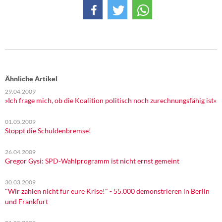
DIE LINKE
Weitere Themen
Memo-Gruppe
Institut Solidarische Moderne
Ähnliche Artikel
29.04.2009
Rosa-Luxemburg-Stiftung
»Ich frage mich, ob die Koalition politisch noch zurechnungsfähig ist«
01.05.2009
Über mich
Stoppt die Schuldenbremse!
Kontakt
26.04.2009
Gregor Gysi: SPD-Wahlprogramm ist nicht ernst gemeint
30.03.2009
"Wir zahlen nicht für eure Krise!" - 55.000 demonstrieren in Berlin
und Frankfurt