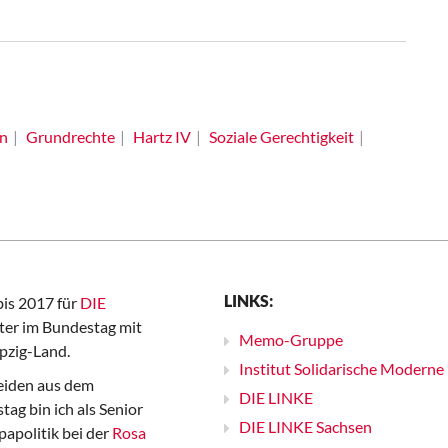
n
Grundrechte
Hartz IV
Soziale Gerechtigkeit
LINKS:
bis 2017 für
DIE
er im Bundestag mit
Memo-Gruppe
pzig-Land.
Institut Solidarische Moderne
iden aus dem
DIE LINKE
ag bin ich als Senior
DIE LINKE Sachsen
papolitik bei der
Rosa