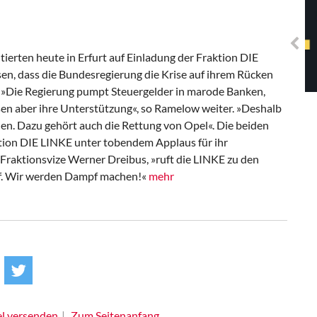
Solidarisches EUropa -
Mosaiklinke Perspektiven
ierten heute in Erfurt auf Einladung der Fraktion DIE
en, dass die Bundesregierung die Krise auf ihrem Rücken
 »Die Regierung pumpt Steuergelder in marode Banken,
en aber ihre Unterstützung«, so Ramelow weiter. »Deshalb
en. Dazu gehört auch die Rettung von Opel«. Die beiden
ktion DIE LINKE unter tobendem Applaus für ihr
 Fraktionsvize Werner Dreibus, »ruft die LINKE zu den
f. Wir werden Dampf machen!«
mehr
el versenden
Zum Seitenanfang