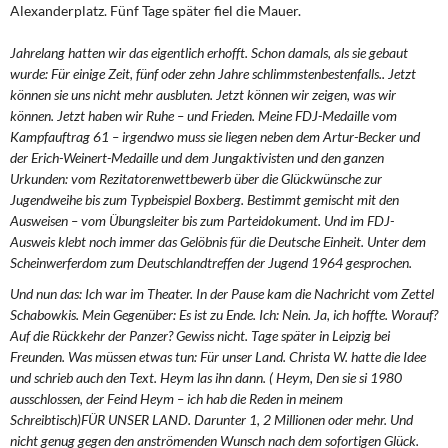
Alexanderplatz. Fünf Tage später fiel die Mauer.
Jahrelang hatten wir das eigentlich erhofft. Schon damals, als sie gebaut
wurde: Für einige Zeit, fünf oder zehn Jahre schlimmstenbestenfalls.. Jetzt
können sie uns nicht mehr ausbluten. Jetzt können wir zeigen, was wir
können. Jetzt haben wir Ruhe – und Frieden. Meine FDJ-Medaille vom
Kampfauftrag 61 – irgendwo muss sie liegen neben dem Artur-Becker und
der Erich-Weinert-Medaille und dem Jungaktivisten und den ganzen
Urkunden: vom Rezitatorenwettbewerb über die Glückwünsche zur
Jugendweihe bis zum Typbeispiel Boxberg. Bestimmt gemischt mit den
Ausweisen – vom Übungsleiter bis zum Parteidokument. Und im FDJ-
Ausweis klebt noch immer das Gelöbnis für die Deutsche Einheit. Unter dem
Scheinwerferdom zum Deutschlandtreffen der Jugend 1964 gesprochen.
Und nun das: Ich war im Theater. In der Pause kam die Nachricht vom Zettel
Schabowkis. Mein Gegenüber: Es ist zu Ende. Ich: Nein. Ja, ich hoffte. Worauf?
Auf die Rückkehr der Panzer? Gewiss nicht. Tage später in Leipzig bei
Freunden. Was müssen etwas tun: Für unser Land. Christa W. hatte die Idee
und schrieb auch den Text. Heym las ihn dann. ( Heym, Den sie si 1980
ausschlossen, der Feind Heym – ich hab die Reden in meinem
Schreibtisch)FÜR UNSER LAND. Darunter 1, 2 Millionen oder mehr. Und
nicht genug gegen den anströmenden Wunsch nach dem sofortigen Glück.