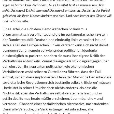
sage: sie hatten kein Recht dazu. Nur Du selbst hast es, wenn es um Dich
geht. Du kannst Dich fragen und Du kannst antworten. Du bist in der Partei
geblieben, die ihren Namen änderte und sich. Und noch immer das Gleiche will
und nicht dasselbe.
Eine Partei, die sich dem Demokratischen Sozialismus
programmatisch verpflichtet und die im parlamentarischen System
der Bundesrepublik Deutschland eindeutig links verankert ist und
sich als Teil der Europäischen Linken versteht kann sich nicht damit
begnügen der allgemein vorwiegenden politischen Ideologie
diesbezüglich zu parieren, sondern sie muss ihre eigene Kritik der
Verhältnisse entwickeln. Zumal die eigene Kritiklosigkeit gegenüber
den einst von ihr geprägten politischen wie ökonomischen
Verhältnissen wohl selbst zu Gutteil dazu führten, dass der Fall
eintrat, in dem diese implodierten. Denn der Marxsche Gedanke, dass
„proletarische Revolutionen sich beständig selbst kritisieren“ müssen
, bedeutet in seiner Umkehr eben nichts anderes, als dass die
Nichtkritik eben die Verhältnisse selbst versteinern lässt und so
gefährdet. Es mag heute müßig erscheinen, über mögliche – und
vertanne - Chancen einer sozialistischen Alternative, nachzudenken.
Denn alle Versuche, die Verkrustungen aufzubrechen, alle