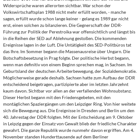
Widersprüche waren allerorten sichtbar. War schon der
Volkswirtschaftsplan 1988 nicht mehr erfüllt worden, - manche
sagen, erfüllt wurde schon lange keiner - gelang es 1989 gar nicht
erst, einen solchen zu bilanzieren. Die Gegnerschaft der DDR-
Führung zur Politik der Perestroika war offensichtlich und längst bis
in die Reihen der SED auf Ablehnung gestoßen. Die kommenden
Ereignisse lagen in der Luft. Die Untätigkeit des SED-Politbüros tat
das Ihre. Im Sommer begann die Massenausreise über Ungarn. Die
Botschaftsbesetzung in Prag folgte. Der politische Herbst begann,
wenn man definitiv von einem Beginn sprechen mag, in Sachsen. Im
Geburtsland der deutschen Arbeiterbewegung, der Sozialdemokratie.
Möglicherweise gerade deshalb. Sachsen hatte zum Aufbau der DDR
entscheidend beigetragen, partizipierte aber im letzten Jahrzehnt
kaum davon. Sichtbar vor allen an der verfallenden Wohnsubstanz.
Dieser Herbst begann mit den Friedensgebeten, mit den
montäglichen Spaziergängen um den Leipziger Ring. Von hier weitete
sich die Bewegung aus. Die Ereignisse in Dresden und Berlin um den
40. Jahrestag der DDR folgten. Mit der Entscheidung am 9. Oktober
in Leipzig gegen der Einsatz von Gewalt blieb der friedliche Charakter
gewahrt. Die ganze Republik wurde nunmehr davon ergriffen. Am 4.
November standen Hunderttausende auf dem Berliner