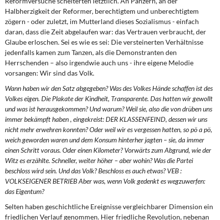
Reformversuche scheiterten letztlich. An Panzern, an der
Halbherzigkeit der Reformer, berechtigtem und unberechtigtem
zögern - oder zuletzt, im Mutterland dieses Sozialismus - einfach
daran, dass die Zeit abgelaufen war: das Vertrauen verbraucht, der
Glaube erloschen. Sei es wie es sei: Die versteinerten Verhältnisse
jedenfalls kamen zum Tanzen, als die Demonstranten den
Herrschenden – also irgendwie auch uns - ihre eigene Melodie
vorsangen: Wir sind das Volk.
Wann haben wir den Satz abgegeben? Was des Volkes Hände schaffen ist des
Volkes eigen. Die Plakate der Kindheit, Transparente. Das hatten wir gewollt
und was ist herausgekommen? Und warum? Weil sie, also die von drüben uns
immer bekämpft haben , eingekreist: DER KLASSENFEIND, dessen wir uns
nicht mehr erwehren konnten? Oder weil wir es vergessen hatten, so pö a pö,
weich geworden waren und dem Konsum hinterher jagten – sie, da immer
einen Schritt voraus. Oder einen Kilometer? Vorwärts zum Abgrund, wie der
Witz es erzählte. Schneller, weiter höher – aber wohin? Was die Partei
beschloss wird sein. Und das Volk? Beschloss es auch etwas? VEB :
VOLKSEIGENER BETRIEB Aber was, wenn Volk gedenkt es wegzuwerfen:
das Eigentum?
Selten haben geschichtliche Ereignisse vergleichbarer Dimension ein
friedlichen Verlauf genommen. Hier friedliche Revolution, nebenan