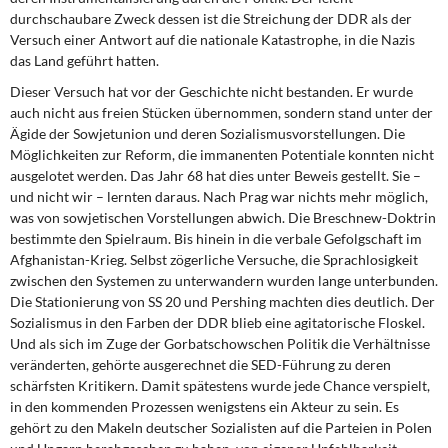
durchschaubare Zweck dessen ist die Streichung der DDR als der
Versuch einer Antwort auf die nationale Katastrophe, in die Nazis
das Land geführt hatten.
Dieser Versuch hat vor der Geschichte nicht bestanden. Er wurde
auch nicht aus freien Stücken übernommen, sondern stand unter der
Ägide der Sowjetunion und deren Sozialismusvorstellungen. Die
Möglichkeiten zur Reform, die immanenten Potentiale konnten nicht
ausgelotet werden. Das Jahr 68 hat dies unter Beweis gestellt. Sie –
und nicht wir – lernten daraus. Nach Prag war nichts mehr möglich,
was von sowjetischen Vorstellungen abwich. Die Breschnew-Doktrin
bestimmte den Spielraum. Bis hinein in die verbale Gefolgschaft im
Afghanistan-Krieg. Selbst zögerliche Versuche, die Sprachlosigkeit
zwischen den Systemen zu unterwandern wurden lange unterbunden.
Die Stationierung von SS 20 und Pershing machten dies deutlich. Der
Sozialismus in den Farben der DDR blieb eine agitatorische Floskel.
Und als sich im Zuge der Gorbatschowschen Politik die Verhältnisse
veränderten, gehörte ausgerechnet die SED-Führung zu deren
schärfsten Kritikern. Damit spätestens wurde jede Chance verspielt,
in den kommenden Prozessen wenigstens ein Akteur zu sein. Es
gehört zu den Makeln deutscher Sozialisten auf die Parteien in Polen