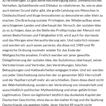
zu rechtfertigen. Es gibt keine Rechtfertigung dafür, unmenschliches
Verhalten, Spitzeldienste und Diktatur zu relativieren. So, wie es aber
auch keinen Grund dafür gibt, die große Leistung von Menschen in
Ostdeutschland und kluge Innovationen zu denunzieren oder klein zu
machen. Die Brechung sozialer Privilegien, der Wiederaufbau eines
zerschlagenen Landes und überhaupt der Versuch, der sozialen Idee
zu so zu folgen, dass an die Stelle des Profitprinzips der Mensch mit
seinen Bedürfnissen und Fähigkeiten tritt, wird auch für das heute
und das Morgen eine Herausforderung sein. Und natürlich müssen
und werden wir auch jenen parieren, die diese mit 1989 und 90
siegreiche Ordnung nunmehr wieder für das Ende der
Weltgeschichte ansehen. Freilich werden wir jener gewollte
Delegitimierung der sozialen Idee, des Sozialismus überhaupt, seiner
Vertreterinnen und Vertreter, den Verdrehungen, falschen
Behauptungen und Halbwahrheiten entgegen treten. Und wir werden
uns jeder Gleichsetzung zwischen der so genannten SED-Herrschaft
und der Naziherrschaft mehr als verschließen. Denn diese dient nicht
der Wahrheitsfindung, sondern der Verbreitung von Unwahrheit und
ausschließlich politischer Mythenbildung und einer gefährlichen
Legitimation. Denn sie legitimiert letztlich das dunkelste Kapitel der
Deutschen Geschichte, ohne das es den kalten Krieg und die Spaltung
Deutschlands nie gegeben hätte. Jener Herbst 89 macht nicht