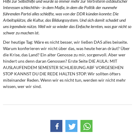
Hilfe zur Selbsthilfe und wurde so immer mehr zur Vertreterin ostdeutscher
Interessen schlechthin - in dem Maße, in dem die Politik der nunmehr
führenden Partei alles schleifte, was von der DDR künden konnte: Die
Arbeitsplätze, die Kultur, das Bildungssystem. Und sich damit schadet und
uns irgendwie nütze. Weil wir so wieder das Einfache lernten, was gar nicht so
schwer zu machen ist.
Der heutige Tag: Wäre es nicht besser, wir ließen DAS alles beiseite.
Warum konferieren wir nicht über das, was heute heran dräut? Über
die Krise, das Land? Ein alter Genosse zu mir, sorgenvoll. Aber wer
hindert uns denn daran Genossen? Erste Seite DIE AULA: MIT
AUSLAUFENDEM SEMESTER SCHLIEßUNG ABF VORGESEHEN
STOP KANNST DU DIE REDE HALTEN STOP. Wir sollten öfters
miteinander Reden. Wenn wir es nicht tun, werden wir nicht mehr
wissen, wer wir sind.