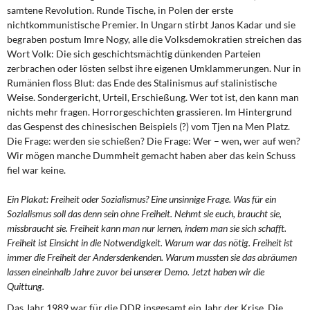
samtene Revolution. Runde Tische, in Polen der erste
nichtkommunistische Premier. In Ungarn stirbt Janos Kadar und sie
begraben postum Imre Nogy, alle die Volksdemokratien streichen das
Wort Volk: Die sich geschichtsmächtig dünkenden Parteien
zerbrachen oder lösten selbst ihre eigenen Umklammerungen. Nur in
Rumänien floss Blut: das Ende des Stalinismus auf stalinistische
Weise. Sondergericht, Urteil, Erschießung. Wer tot ist, den kann man
nichts mehr fragen. Horrorgeschichten grassieren. Im Hintergrund
das Gespenst des chinesischen Beispiels (?) vom Tjen na Men Platz.
Die Frage: werden sie schießen? Die Frage: Wer – wen, wer auf wen?
Wir mögen manche Dummheit gemacht haben aber das kein Schuss
fiel war keine.
Ein Plakat: Freiheit oder Sozialismus? Eine unsinnige Frage. Was für ein
Sozialismus soll das denn sein ohne Freiheit. Nehmt sie euch, braucht sie,
missbraucht sie. Freiheit kann man nur lernen, indem man sie sich schafft.
Freiheit ist Einsicht in die Notwendigkeit. Warum war das nötig. Freiheit ist
immer die Freiheit der Andersdenkenden. Warum mussten sie das abräumen
lassen eineinhalb Jahre zuvor bei unserer Demo. Jetzt haben wir die
Quittung.
Das Jahr 1989 war für die DDR insgesamt ein Jahr der Krise. Die