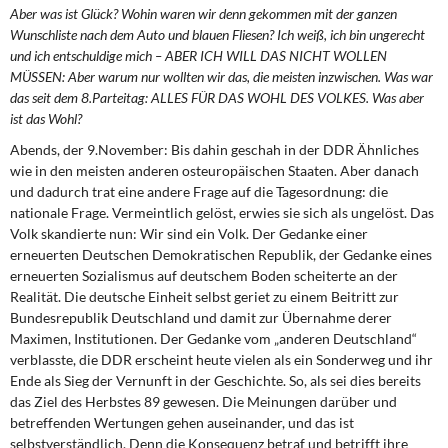
Aber was ist Glück? Wohin waren wir denn gekommen mit der ganzen
Wunschliste nach dem Auto und blauen Fliesen? Ich weiß, ich bin ungerecht
und ich entschuldige mich – ABER ICH WILL DAS NICHT WOLLEN
MÜSSEN: Aber warum nur wollten wir das, die meisten inzwischen. Was war
das seit dem 8.Parteitag: ALLES FÜR DAS WOHL DES VOLKES. Was aber
ist das Wohl?
Abends, der 9.November: Bis dahin geschah in der DDR Ähnliches
wie in den meisten anderen osteuropäischen Staaten. Aber danach
und dadurch trat eine andere Frage auf die Tagesordnung: die
nationale Frage. Vermeintlich gelöst, erwies sie sich als ungelöst. Das
Volk skandierte nun: Wir sind ein Volk. Der Gedanke einer
erneuerten Deutschen Demokratischen Republik, der Gedanke eines
erneuerten Sozialismus auf deutschem Boden scheiterte an der
Realität. Die deutsche Einheit selbst geriet zu einem Beitritt zur
Bundesrepublik Deutschland und damit zur Übernahme derer
Maximen, Institutionen. Der Gedanke vom „anderen Deutschland“
verblasste, die DDR erscheint heute vielen als ein Sonderweg und ihr
Ende als Sieg der Vernunft in der Geschichte. So, als sei dies bereits
das Ziel des Herbstes 89 gewesen. Die Meinungen darüber und
betreffenden Wertungen gehen auseinander, und das ist
selbstverständlich. Denn die Konsequenz betraf und betrifft ihre