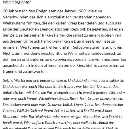
Womit beginnen?
DIE LINKE
20 Jahre nach den Ereignissen des Jahres 1989 , die zum
Weitere Themen
Verschwinden des sich als sozialistisch verstanden habenden
Weltsystems führten, die den kalten Krieg beendeten und auch das
Ende der Deutschen Demokratischen Republik besiegelten, ist es an
Memo-Gruppe
der Zeit, seitens einer linken Partei, die selbst zu einem großen Teil
aus diesem Umbruch hervorgegangen ist, an diese Ereignisse zu
Institut Solidarische Moderne
erinnern, Wertungen zu treffen und ihr Selbstverständnis zu prüfen.
Nicht, um irgendeine geschichtliche Wahrheit parteiideologisch zu
Rosa-Luxemburg-Stiftung
definieren und anderen zu oktroyieren, sondern um vom heutigen Tag
ausgehend sich in dem offenen Strom der Geschichte zu verorten, zu
fragen und zu antworten.
Über mich
Solche Wertungen sind immer schwierig. Und sie sind immer zuerst subjektiv.
Und sie schreien nach Standpunkt. Sie fragen, wer bist Du? Du warst doch
Kontakt
dabei. Du bist mit 17 in die Partei eingetreten. Du warst Ingenieur, Aktivist –
oder was auch immer. Wo nehmen sie das Recht her, Dir alles abzusprechen.
Dein Lebenswerk oder was Du davon hältst. Denn Du hattest danach keine
Chance. Weil sie Dich auf ihrem Zettel hatten, weil Du IM warst oder
Studienrat oder Parteisekretär oder auch rein gar nichts. Nur, weil Du nicht
bereit warst, Dich auf den Bauch zu werfen, oder weil nicht einmal das
nützte, obwohl Du es tatest und Dich noch heute dafür schämst. Und ich