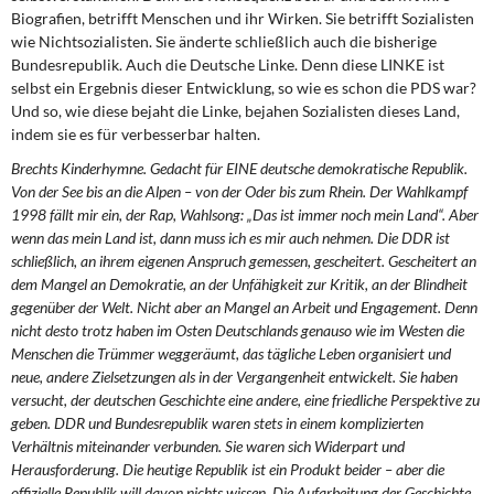
Biografien, betrifft Menschen und ihr Wirken. Sie betrifft Sozialisten
wie Nichtsozialisten. Sie änderte schließlich auch die bisherige
Bundesrepublik. Auch die Deutsche Linke. Denn diese LINKE ist
selbst ein Ergebnis dieser Entwicklung, so wie es schon die PDS war?
Und so, wie diese bejaht die Linke, bejahen Sozialisten dieses Land,
indem sie es für verbesserbar halten.
Brechts Kinderhymne. Gedacht für EINE deutsche demokratische Republik.
Von der See bis an die Alpen – von der Oder bis zum Rhein. Der Wahlkampf
1998 fällt mir ein, der Rap, Wahlsong: „Das ist immer noch mein Land“. Aber
wenn das mein Land ist, dann muss ich es mir auch nehmen. Die DDR ist
schließlich, an ihrem eigenen Anspruch gemessen, gescheitert. Gescheitert an
dem Mangel an Demokratie, an der Unfähigkeit zur Kritik, an der Blindheit
gegenüber der Welt. Nicht aber an Mangel an Arbeit und Engagement. Denn
nicht desto trotz haben im Osten Deutschlands genauso wie im Westen die
Menschen die Trümmer weggeräumt, das tägliche Leben organisiert und
neue, andere Zielsetzungen als in der Vergangenheit entwickelt. Sie haben
versucht, der deutschen Geschichte eine andere, eine friedliche Perspektive zu
geben. DDR und Bundesrepublik waren stets in einem komplizierten
Verhältnis miteinander verbunden. Sie waren sich Widerpart und
Herausforderung. Die heutige Republik ist ein Produkt beider – aber die
offizielle Republik will davon nichts wissen. Die Aufarbeitung der Geschichte