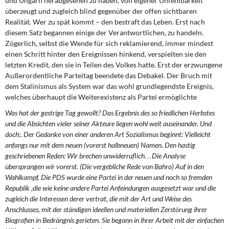
und Ungarn herabgesehen zu haben, von eigener Unfehlbarkeit
überzeugt und zugleich blind gegenüber der offen sichtbaren
Realität. Wer zu spät kommt – den bestraft das Leben. Erst nach
diesem Satz begannen einige der Verantwortlichen, zu handeln.
Zögerlich, selbst die Wende für sich reklamierend, immer mindest
einen Schritt hinter den Ereignissen hinkend, verspielten sie den
letzten Kredit, den sie in Teilen des Volkes hatte. Erst der erzwungene
Außerordentliche Parteitag beendete das Debakel. Der Bruch mit
dem Stalinismus als System war das wohl grundlegendste Ereignis,
welches überhaupt die Weiterexistenz als Partei ermöglichte
Was hat der gestrige Tag gewollt? Das Ergebnis des so friedlichen Herbstes
und die Absichten vieler seiner Akteure liegen wohl weit auseinander. Und
doch:. Der Gedanke von einer anderen Art Sozialismus beginnt: Vielleicht
anfangs nur mit dem neuen (vorerst halbneuen) Namen. Den hastig
geschriebenen Reden: Wir brechen unwiderruflich…Die Analyse
übersprangen wir vorerst. (Die vergebliche Rede von Bahro) Auf in den
Wahlkampf. Die PDS wurde eine Partei in der neuen und noch so fremden
Republik ,die wie keine andere Partei Anfeindungen ausgesetzt war und die
zugleich die Interessen derer vertrat, die mit der Art und Weise des
Anschlusses, mit der ständigen ideellen und materiellen Zerstörung ihrer
Biografien in Bedrängnis gerieten. Sie begann in ihrer Arbeit mit der einfachen