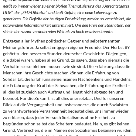
gerät so immer wieder zu einer bloßen Thematisierung des „Unrechtstaates
DDR“, der „SED-Diktatur“ und läuft Gefahr, eine neue Lebenslüge zu
generieren. Die Defizite der heutigen Entwicklung werden so verschleiert, die
notwendige Reformfähigkeit unterminiert. Um den Preis der Stagnation, der
sich in der rasant verändernden Welt als zu hoch erweisen könnte.
Entgegen aller Mythen politischer Gegner und selbsternannter
Meinungsführer. Ja selbst entgegen eigener Freunde: Der Herbst 89
gehört zu den besseren Stunden deutscher Geschichte. Diejenigen,
die dabei waren, haben allen Grund, zu sagen, dass eben niemals die
Verhältnisse so bleiben müssen, wie sie sind. Die Erfahrung, dass die
Menschen ihre Geschichte machen können, die Erfahrung von
Solidarität, die Erfahrung gemeinsamen Nachdenkens und Handelns,
die Erfahrung der Kraft der Schwachen, die Erfahrung der Freiheit –
all das ist zugleich auch Auftrag und längst nicht abgegolten und
beendet. Für die Zukunft ist all dies unersetzbar. Und für unseren
Blick auf die Vergangenheit und insbesondere, die durch Sozialsten
zu verantwortende Vergangenheit bedeutet dies, uns immer wieder
zu erklären, dass jeder Versuch Sozialismus ohne Freiheit zu
begründen schon selbst das Scheitern bedeutet. Nein, es gibt keinen
Grund, Verbrechen, die im Namen des Sozialismus begangen wurden,