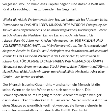
vergessen, wo und wie dieses Kapitel begann und dass die Welt alle
Kräfte brauchte, um es zu beenden. Im Gegenteil.
Wieder die AULA: Wo kamen sie denn her, wo kamen wir her? Aus dem Krieg.
Es war doch so. DAS NEU LEBEN MUSSANDERS WERDEN. Enteignung der
Junker, der Kriegsverdiener. Die Trümmer wegräumen, Bodenreform. Lehrer
im Schnellkurs der Neulehrer. Lernen, Lernen, nochmals lernen. Ich
rekapituliere: 40 Jahre war Frieden. Wenigstens hier. FÜR FRIEDEN UND
VÖLKERFREUNDSCHAFT., Ja. Mein Pioniergruß.. Ja. Der Ernteeinsatz und
die ganze Arbeit: Ja. Das Du am Arbeitsplatz und das arbeiten und leben und
lernen: Ja. Der Glaube an Vernunft in der Geschichte: Ja, selbst wenn es
schwer fällt. FÜR DUMME SACHEN HABEN WIR NIEMALS GEKÄMPFT
(Eigenzitat aus einem vergessenen Stück): Fragezeichen? Stimmt das? Stimmt
eigentlich so nicht. Auch wir waren manchmal blöde. Nachsatz: .Aber einen
Globke – den hatten wir nicht.
Der Mensch ist seine Geschichte – und schon ein Mensch ist die
seine. Wenn er sie hat. Wenn er sie sich nehmen kann. Die
Schwierigkeiten beim Umgang mit der Geschichte liegen weniger
darin, dass Erkenntnislücken zu füllen wären. Selten sind die Archive
eines Staates so gründlich geöffnet worden. Sie liegen vielmehr in
deren Instrumentalisierung durch die Politik. Der leicht