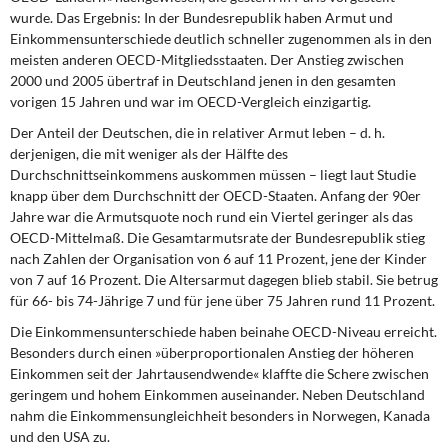
DIE LINKE
wurde. Das Ergebnis: In der Bundesrepublik haben Armut und
Einkommensunterschiede deutlich schneller zugenommen als in den
Weitere Themen
meisten anderen OECD-Mitgliedsstaaten. Der Anstieg zwischen
2000 und 2005 übertraf in Deutschland jenen in den gesamten
vorigen 15 Jahren und war im OECD-Vergleich einzigartig.
Memo-Gruppe
Der Anteil der Deutschen, die in relativer Armut leben – d. h.
Institut Solidarische Moderne
derjenigen, die mit weniger als der Hälfte des
Durchschnittseinkommens auskommen müssen – liegt laut Studie
knapp über dem Durchschnitt der OECD-Staaten. Anfang der 90er
Rosa-Luxemburg-Stiftung
Jahre war die Armutsquote noch rund ein Viertel geringer als das
OECD-Mittelmaß. Die Gesamtarmutsrate der Bundesrepublik stieg
Über mich
nach Zahlen der Organisation von 6 auf 11 Prozent, jene der Kinder
von 7 auf 16 Prozent. Die Altersarmut dagegen blieb stabil. Sie betrug
Kontakt
für 66- bis 74-Jährige 7 und für jene über 75 Jahren rund 11 Prozent.
Die Einkommensunterschiede haben beinahe OECD-Niveau erreicht.
Besonders durch einen »überproportionalen Anstieg der höheren
Einkommen seit der Jahrtausendwende« klaffte die Schere zwischen
geringem und hohem Einkommen auseinander. Neben Deutschland
nahm die Einkommensungleichheit besonders in Norwegen, Kanada
und den USA zu.