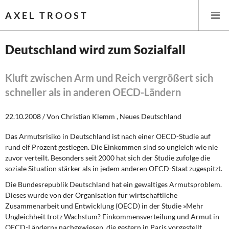
AXEL TROOST
Deutschland wird zum Sozialfall
Startseite
Kluft zwischen Arm und Reich vergrößert sich
schneller als in anderen OECD-Ländern
Themen
22.10.2008 / Von Christian Klemm , Neues Deutschland
Leitlinien linker Wirtschafts- und Finanzpolitik
Das Armutsrisiko in Deutschland ist nach einer OECD-Studie auf
Wirtschaftspolitik
rund elf Prozent gestiegen. Die Einkommen sind so ungleich wie nie
zuvor verteilt. Besonders seit 2000 hat sich der Studie zufolge die
Steuer- und Finanzpolitik
soziale Situation stärker als in jedem anderen OECD-Staat zugespitzt.
Die Bundesrepublik Deutschland hat ein gewaltiges Armutsproblem.
Öffentliche Infrastruktur und Daseinsvorsorge
Dieses wurde von der Organisation für wirtschaftliche
Zusammenarbeit und Entwicklung (OECD) in der Studie »Mehr
Eurokrise und Griechenland
Ungleichheit trotz Wachstum? Einkommensverteilung und Armut in
OECD-Ländern« nachgewiesen, die gestern in Paris vorgestellt