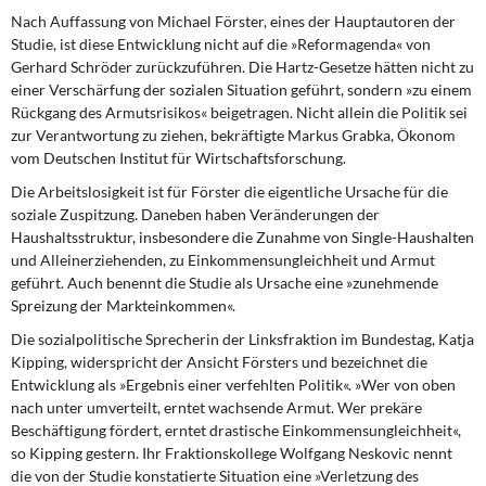
Nach Auffassung von Michael Förster, eines der Hauptautoren der
Studie, ist diese Entwicklung nicht auf die »Reformagenda« von
Gerhard Schröder zurückzuführen. Die Hartz-Gesetze hätten nicht zu
einer Verschärfung der sozialen Situation geführt, sondern »zu einem
Rückgang des Armutsrisikos« beigetragen. Nicht allein die Politik sei
zur Verantwortung zu ziehen, bekräftigte Markus Grabka, Ökonom
vom Deutschen Institut für Wirtschaftsforschung.
Die Arbeitslosigkeit ist für Förster die eigentliche Ursache für die
soziale Zuspitzung. Daneben haben Veränderungen der
Haushaltsstruktur, insbesondere die Zunahme von Single-Haushalten
und Alleinerziehenden, zu Einkommensungleichheit und Armut
geführt. Auch benennt die Studie als Ursache eine »zunehmende
Spreizung der Markteinkommen«.
Die sozialpolitische Sprecherin der Linksfraktion im Bundestag, Katja
Kipping, widerspricht der Ansicht Försters und bezeichnet die
Entwicklung als »Ergebnis einer verfehlten Politik«. »Wer von oben
nach unter umverteilt, erntet wachsende Armut. Wer prekäre
Beschäftigung fördert, erntet drastische Einkommensungleichheit«,
so Kipping gestern. Ihr Fraktionskollege Wolfgang Neskovic nennt
die von der Studie konstatierte Situation eine »Verletzung des