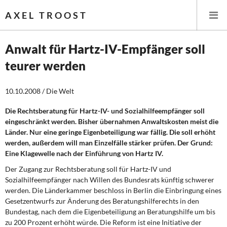
AXEL TROOST
Anwalt für Hartz-IV-Empfänger soll
teurer werden
Startseite
10.10.2008 / Die Welt
Themen
Die Rechtsberatung für Hartz-IV- und Sozialhilfeempfänger soll
Leitlinien linker Wirtschafts- und Finanzpolitik
eingeschränkt werden. Bisher übernahmen Anwaltskosten meist die
Länder. Nur eine geringe Eigenbeteiligung war fällig. Die soll erhöht
Wirtschaftspolitik
werden, außerdem will man Einzelfälle stärker prüfen. Der Grund:
Eine Klagewelle nach der Einführung von Hartz IV.
Steuer- und Finanzpolitik
Der Zugang zur Rechtsberatung soll für Hartz-IV und
Sozialhilfeempfänger nach Willen des Bundesrats künftig schwerer
Öffentliche Infrastruktur und Daseinsvorsorge
werden. Die Länderkammer beschloss in Berlin die Einbringung eines
Gesetzentwurfs zur Änderung des Beratungshilferechts in den
Eurokrise und Griechenland
Bundestag, nach dem die Eigenbeteiligung an Beratungshilfe um bis
zu 200 Prozent erhöht würde. Die Reform ist eine Initiative der