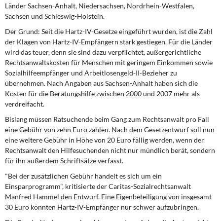
DIE LINKE
Länder Sachsen-Anhalt, Niedersachsen, Nordrhein-Westfalen,
Sachsen und Schleswig-Holstein.
Weitere Themen
Der Grund: Seit die Hartz-IV-Gesetze eingeführt wurden, ist die Zahl
der Klagen von Hartz-IV-Empfängern stark gestiegen. Für die Länder
Memo-Gruppe
wird das teuer, denn sie sind dazu verpflichtet, außergerichtliche
Rechtsanwaltskosten für Menschen mit geringem Einkommen sowie
Sozialhilfeempfänger und Arbeitlosengeld-II-Bezieher zu
Institut Solidarische Moderne
übernehmen. Nach Angaben aus Sachsen-Anhalt haben sich die
Kosten für die Beratungshilfe zwischen 2000 und 2007 mehr als
Rosa-Luxemburg-Stiftung
verdreifacht.
Bislang müssen Ratsuchende beim Gang zum Rechtsanwalt pro Fall
Über mich
eine Gebühr von zehn Euro zahlen. Nach dem Gesetzentwurf soll nun
eine weitere Gebühr in Höhe von 20 Euro fällig werden, wenn der
Kontakt
Rechtsanwalt den Hilfesuchenden nicht nur mündlich berät, sondern
für ihn außerdem Schriftsätze verfasst.
"Bei der zusätzlichen Gebühr handelt es sich um ein
Einsparprogramm", kritisierte der Caritas-Sozialrechtsanwalt
Manfred Hammel den Entwurf. Eine Eigenbeteiligung von insgesamt
30 Euro könnten Hartz-IV-Empfänger nur schwer aufzubringen.