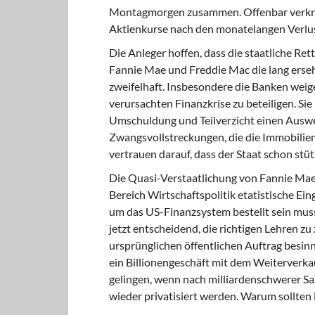
Montagmorgen zusammen. Offenbar verkraf
Aktienkurse nach den monatelangen Verlus
Die Anleger hoffen, dass die staatliche 
Fannie Mae und Freddie Mac die lang ersehn
zweifelhaft. Insbesondere die Banken weiger
verursachten Finanzkrise zu beteiligen. S
Umschuldung und Teilverzicht einen Ausweg
Zwangsvollstreckungen, die die Immobilien
vertrauen darauf, dass der Staat schon stü
Die Quasi-Verstaatlichung von Fannie Mae 
Bereich Wirtschaftspolitik etatistische Eing
um das US-Finanzsystem bestellt sein mus
jetzt entscheidend, die richtigen Lehren zu
ursprünglichen öffentlichen Auftrag besin
ein Billionengeschäft mit dem Weiterverk
gelingen, wenn nach milliardenschwerer Sa
wieder privatisiert werden. Warum sollten