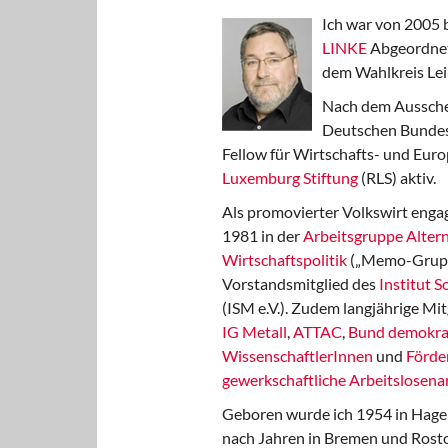
Ich war von 2005 
LINKE
Abgeordnet
dem Wahlkreis Lei
Nach dem Aussche
Deutschen Bundest
Fellow für Wirtschafts- und Euro
Luxemburg Stiftung
(RLS) aktiv.
Als promovierter Volkswirt engag
1981 in der
Arbeitsgruppe Altern
Wirtschaftspolitik
(„Memo-Gruppe
Vorstandsmitglied des
Institut 
(ISM e.V.). Zudem langjährige Mit
IG Metall
,
ATTAC
,
Bund demokra
WissenschaftlerInnen
und
Förde
gewerkschaftliche Arbeitslosenar
Geboren wurde ich 1954 in Hage
nach Jahren in Bremen und Rost