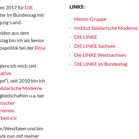
LINKS:
bis 2017 für
DIE
er im Bundestag mit
Memo-Gruppe
pzig-Land.
Institut Solidarische Moderne
iden aus dem
DIE LINKE
ag bin ich als Senior
DIE LINKE Sachsen
papolitik bei der
Rosa
Die LINKE Westsachsen
DIE LINKE im Bundestag
iere ich mich seit
ative
“), seit 2010 bin ich
Solidarische Moderne
gliedschaften u.a. bei
tischer
rverein
beit e.V.
n/Westfalen und bin
ock nun mit meiner