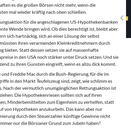
Solidarisches EUropa -
ten es die großen Börsen nicht mehr, wenn die
Mosaiklinke Perspektiven
ten mal wieder kräftig nach oben schießen.
Rettungsaktion für die angeschlagenen US-Hypothekenbanken
te Wende bringen wird. Ob dies berechtigt ist, bleibt aber
n sich hartnäckig, sich an einer Lösung der selbst
ie müssten ihren verarmenden Kleinkreditnehmern durch
 bieten. Statt dessen setzen sie auf massenhafte
preise in den USA noch stärker unter Druck setzen. Und sie
tzend zu ihren Gunsten eingreift, wenn es allzu dick kommt.
und Freddie Mac durch die Bush-Regierung, für die im
riffe in den Markt Teufelszeug sind, zeigt, wie schlimm es
s. Nach der vermutlich unumgänglichen Rettungsaktion ist
 ziehen. Die Hypothekenriesen sollten sich auf ihren
nen, Minderbemittelten zum Eigenheim zu verhelfen, statt
auf von Hypotheken anzukurbeln. Das kann aber nur
nierung durch den Steuerzahler künftige Gewinne nicht
 immer nur die Börsianer Grund zum Jubeln haben?