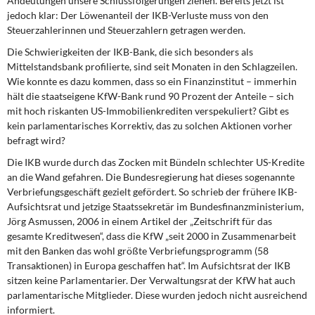
Andeutungen unsere Schlussfolgerungen ziehen. Bereits jetzt ist
DIE LINKE
jedoch klar: Der Löwenanteil der IKB-Verluste muss von den
Steuerzahlerinnen und Steuerzahlern getragen werden.
Weitere Themen
Die Schwierigkeiten der IKB-Bank, die sich besonders als
Mittelstandsbank profilierte, sind seit Monaten in den Schlagzeilen.
Memo-Gruppe
Wie konnte es dazu kommen, dass so ein Finanzinstitut – immerhin
hält die staatseigene KfW-Bank rund 90 Prozent der Anteile – sich
Institut Solidarische Moderne
mit hoch riskanten US-Immobilienkrediten verspekuliert? Gibt es
kein parlamentarisches Korrektiv, das zu solchen Aktionen vorher
befragt wird?
Rosa-Luxemburg-Stiftung
Die IKB wurde durch das Zocken mit Bündeln schlechter US-Kredite
Über mich
an die Wand gefahren. Die Bundesregierung hat dieses sogenannte
Verbriefungsgeschäft gezielt gefördert. So schrieb der frühere IKB-
Aufsichtsrat und jetzige Staatssekretär im Bundesfinanzministerium,
Kontakt
Jörg Asmussen, 2006 in einem Artikel der „Zeitschrift für das
gesamte Kreditwesen“, dass die KfW „seit 2000 in Zusammenarbeit
mit den Banken das wohl größte Verbriefungsprogramm (58
Transaktionen) in Europa geschaffen hat“. Im Aufsichtsrat der IKB
sitzen keine Parlamentarier. Der Verwaltungsrat der KfW hat auch
parlamentarische Mitglieder. Diese wurden jedoch nicht ausreichend
informiert.