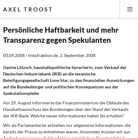
AXEL TROOST
Persönliche Haftbarkeit und mehr
Transparenz gegen Spekulanten
Startseite
03.09.2008 / linksfraktion.de, 2. September 2008
Themen
Gesine Lötzsch, haushaltspolitische Sprecherin, zum Verkauf der
Leitlinien linker Wirtschafts- und Finanzpolitik
Deutschen Industriebank (IKB) an die texanische
Beteiligungsgesellschaft Lone Star, zu den finanziellen Auswirkungen
Wirtschaftspolitik
auf die Bundesbürger und politischen Konsequenzen aus der
Spekulationspleite
Steuer- und Finanzpolitik
Am 29. August informierte das Finanzministerium die Obleute des
Haushaltsausschuss des Bundestages über den Stand des Verkaufs
Öffentliche Infrastruktur und Daseinsvorsorge
der IKB-Bank. Welche neuen Informationen haben Sie erhalten?
Wir als Parlamentarier erhielten nur allgemeine Informationen, die
Eurokrise und Griechenland
bereits der Presse zu entnehmen waren. Ansonsten müssen wir aus