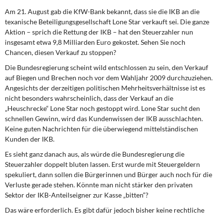
Am 21. August gab die KfW-Bank bekannt, dass sie die IKB an die
texanische Beteiligungsgesellschaft Lone Star verkauft sei. Die ganze
Aktion – sprich die Rettung der IKB – hat den Steuerzahler nun
insgesamt etwa 9,8 Milliarden Euro gekostet. Sehen Sie noch
Chancen, diesen Verkauf zu stoppen?
Die Bundesregierung scheint wild entschlossen zu sein, den Verkauf
auf Biegen und Brechen noch vor dem Wahljahr 2009 durchzuziehen.
Angesichts der derzeitigen politischen Mehrheitsverhältnisse ist es
nicht besonders wahrscheinlich, dass der Verkauf an die
„Heuschrecke“ Lone Star noch gestoppt wird. Lone Star sucht den
schnellen Gewinn, wird das Kundenwissen der IKB ausschlachten.
Keine guten Nachrichten für die überwiegend mittelständischen
Kunden der IKB.
Es sieht ganz danach aus, als würde die Bundesregierung die
Steuerzahler doppelt bluten lassen. Erst wurde mit Steuergeldern
spekuliert, dann sollen die Bürgerinnen und Bürger auch noch für die
Verluste gerade stehen. Könnte man nicht stärker den privaten
Sektor der IKB-Anteilseigner zur Kasse „bitten“?
Das wäre erforderlich. Es gibt dafür jedoch bisher keine rechtliche