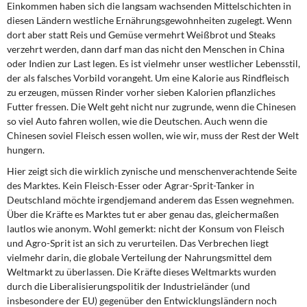
Einkommen haben sich die langsam wachsenden Mittelschichten in
diesen Ländern westliche Ernährungsgewohnheiten zugelegt. Wenn
dort aber statt Reis und Gemüse vermehrt Weißbrot und Steaks
verzehrt werden, dann darf man das nicht den Menschen in China
oder Indien zur Last legen. Es ist vielmehr unser westlicher Lebensstil,
der als falsches Vorbild vorangeht. Um eine Kalorie aus Rindfleisch
zu erzeugen, müssen Rinder vorher sieben Kalorien pflanzliches
Futter fressen. Die Welt geht nicht nur zugrunde, wenn die Chinesen
so viel Auto fahren wol­len, wie die Deutschen. Auch wenn die
Chinesen soviel Fleisch essen wollen, wie wir, muss der Rest der Welt
hungern.
Hier zeigt sich die wirklich zynische und menschenverachtende Seite
des Marktes. Kein Fleisch-Esser oder Agrar-Sprit-Tanker in
Deutschland möchte irgendjemand anderem das Essen wegnehmen.
Über die Kräfte es Marktes tut er aber genau das, gleicher­maßen
lautlos wie anonym. Wohl gemerkt: nicht der Konsum von Fleisch
und Agro-Sprit ist an sich zu verurteilen. Das Verbrechen liegt
vielmehr darin, die globale Vertei­lung der Nahrungsmittel dem
Weltmarkt zu überlassen. Die Kräfte dieses Weltmarkts wurden
durch die Liberalisierungspolitik der Industrieländer (und
insbesondere der EU) gegenüber den Entwicklungsländern noch