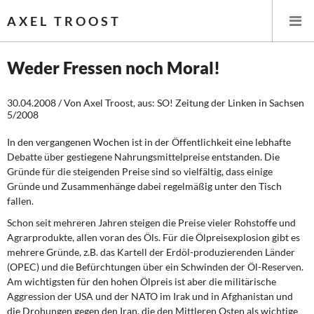
AXEL TROOST
Weder Fressen noch Moral!
Startseite
30.04.2008 / Von Axel Troost, aus: SO! Zeitung der Linken in Sachsen
5/2008
Themen
In den vergangenen Wochen ist in der Öffentlichkeit eine lebhafte
Debatte über gestie­gene Nahrungsmittelpreise entstanden. Die
Leitlinien linker Wirtschafts- und Finanzpolitik
Gründe für die steigenden Preise sind so vielfältig, dass einige
Gründe und Zusammenhänge dabei regelmäßig unter den Tisch
Wirtschaftspolitik
fallen.
Schon seit mehreren Jahren steigen die Preise vieler Rohstoffe und
Steuer- und Finanzpolitik
Agrarprodukte, allen voran des Öls. Für die Ölpreisexplosion gibt es
mehrere Gründe, z.B. das Kartell der Erdöl-produzierenden Länder
Öffentliche Infrastruktur und Daseinsvorsorge
(OPEC) und die Befürchtungen über ein Schwinden der Öl-Reserven.
Am wichtigsten für den hohen Ölpreis ist aber die militärische
Eurokrise und Griechenland
Aggres­sion der USA und der NATO im Irak und in Afghanistan und
die Drohungen gegen den Iran, die den Mittleren Osten als wichtige