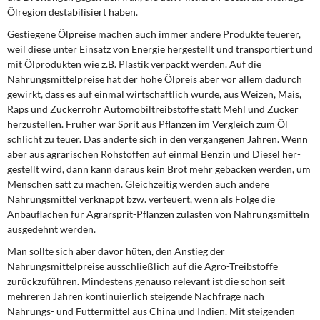
DIE LINKE
Ölregion destabilisiert haben.
Gestiegene Ölpreise machen auch immer andere Produkte teuerer,
Weitere Themen
weil diese unter Einsatz von Energie hergestellt und transportiert und
mit Ölprodukten wie z.B. Plastik verpackt werden. Auf die
Memo-Gruppe
Nahrungsmittelpreise hat der hohe Ölpreis aber vor allem da­durch
gewirkt, dass es auf einmal wirtschaftlich wurde, aus Weizen, Mais,
Institut Solidarische Moderne
Raps und Zuckerrohr Automobiltreibstoffe statt Mehl und Zucker
herzustellen. Früher war Sprit aus Pflanzen im Vergleich zum Öl
schlicht zu teuer. Das änderte sich in den vergange­nen Jahren. Wenn
Rosa-Luxemburg-Stiftung
aber aus agrarischen Rohstoffen auf einmal Benzin und Diesel her­
gestellt wird, dann kann daraus kein Brot mehr gebacken werden, um
Über mich
Menschen satt zu machen. Gleichzeitig werden auch andere
Nahrungsmittel verknappt bzw. verteuert, wenn als Folge die
Anbauflächen für Agrarsprit-Pflanzen zulasten von Nahrungsmitteln
Kontakt
ausgedehnt werden.
Man sollte sich aber davor hüten, den Anstieg der
Nahrungsmittelpreise ausschließlich auf die Agro-Treibstoffe
zurückzuführen. Mindestens genauso relevant ist die schon seit
mehreren Jahren kontinuierlich steigende Nachfrage nach
Nahrungs- und Futtermittel aus China und Indien. Mit steigenden