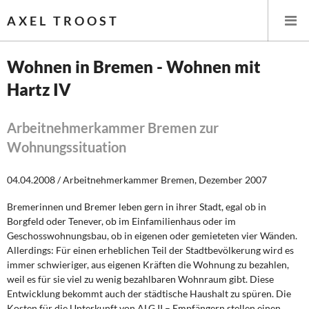
AXEL TROOST
Wohnen in Bremen - Wohnen mit
Hartz IV
Startseite
Themen
Arbeitnehmerkammer Bremen zur
Wohnungssituation
Leitlinien linker Wirtschafts- und Finanzpolitik
04.04.2008 / Arbeitnehmerkammer Bremen, Dezember 2007
Wirtschaftspolitik
Bremerinnen und Bremer leben gern in ihrer Stadt, egal ob in
Borgfeld oder Tenever, ob im Einfamilienhaus oder im
Steuer- und Finanzpolitik
Geschosswohnungsbau, ob in eigenen oder gemieteten vier Wänden.
Allerdings: Für einen erheblichen Teil der Stadtbevölkerung wird es
Öffentliche Infrastruktur und Daseinsvorsorge
immer schwieriger, aus eigenen Kräften die Wohnung zu bezahlen,
weil es für sie viel zu wenig bezahlbaren Wohnraum gibt. Diese
Eurokrise und Griechenland
Entwicklung bekommt auch der städtische Haushalt zu spüren. Die
Kosten für die Unterkunft von ALG II – Empfängern stellen einen