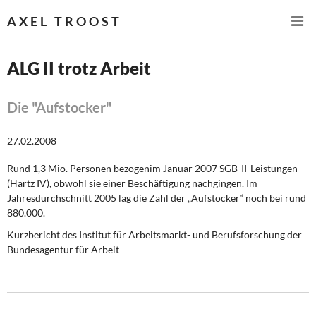
AXEL TROOST
ALG II trotz Arbeit
Startseite
Die "Aufstocker"
Themen
27.02.2008
Leitlinien linker Wirtschafts- und Finanzpolitik
Rund 1,3 Mio. Personen bezogenim Januar 2007 SGB-II-Leistungen
(Hartz IV), obwohl sie einer Beschäftigung nachgingen. Im
Wirtschaftspolitik
Jahresdurchschnitt 2005 lag die Zahl der „Aufstocker“ noch bei rund
880.000.
Steuer- und Finanzpolitik
Kurzbericht des Institut für Arbeitsmarkt- und Berufsforschung der
Bundesagentur für Arbeit
Öffentliche Infrastruktur und Daseinsvorsorge
Eurokrise und Griechenland