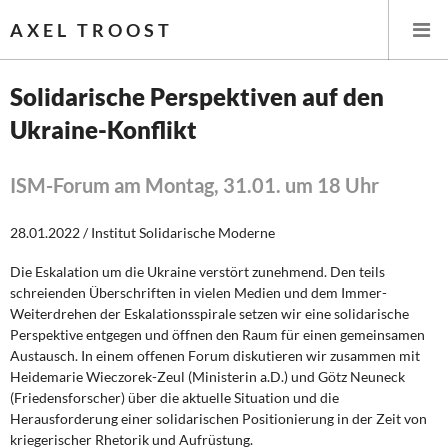
AXEL TROOST
Solidarische Perspektiven auf den
Ukraine-Konflikt
Startseite
Themen
ISM-Forum am Montag, 31.01. um 18 Uhr
Memo-Gruppe
28.01.2022 / Institut Solidarische Moderne
Die Eskalation um die Ukraine verstört zunehmend. Den teils
Institut Solidarische Moderne
schreienden Überschriften in vielen Medien und dem Immer-
Weiterdrehen der Eskalationsspirale setzen wir eine solidarische
Rosa-Luxemburg-Stiftung
Perspektive entgegen und öffnen den Raum für einen gemeinsamen
Austausch. In einem offenen Forum diskutieren wir zusammen mit
Heidemarie Wieczorek-Zeul (Ministerin a.D.) und Götz Neuneck
Über mich
(Friedensforscher) über die aktuelle Situation und die
Herausforderung einer solidarischen Positionierung in der Zeit von
Kontakt
kriegerischer Rhetorik und Aufrüstung.