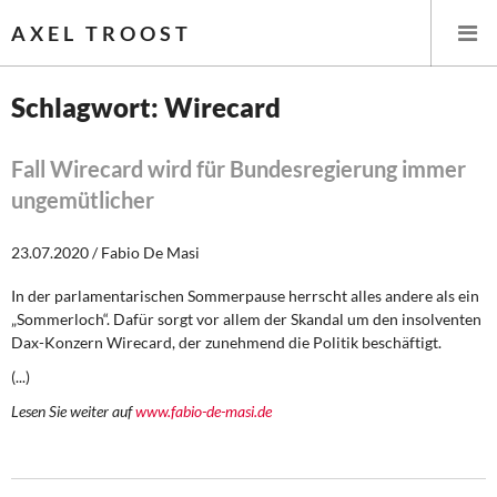
AXEL TROOST
Schlagwort: Wirecard
Startseite
Fall Wirecard wird für Bundesregierung immer
ungemütlicher
Themen
23.07.2020 / Fabio De Masi
Leitlinien linker Wirtschafts- und Finanzpolitik
In der parlamentarischen Sommerpause herrscht alles andere als ein
Wirtschaftspolitik
„Sommerloch“. Dafür sorgt vor allem der Skandal um den insolventen
Dax-Konzern Wirecard, der zunehmend die Politik beschäftigt.
Steuer- und Finanzpolitik
(...)
Öffentliche Infrastruktur und Daseinsvorsorge
Lesen Sie weiter auf
www.fabio-de-masi.de
Eurokrise und Griechenland