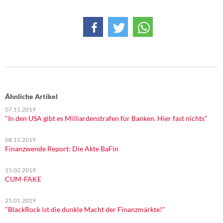
DIE LINKE
Weitere Themen
Memo-Gruppe
Institut Solidarische Moderne
Ähnliche Artikel
Rosa-Luxemburg-Stiftung
07.11.2019
"In den USA gibt es Milliardenstrafen für Banken. Hier fast nichts"
Über mich
08.11.2019
Finanzwende Report: Die Akte BaFin
Kontakt
15.02.2019
CUM-FAKE
25.01.2019
"BlackRock ist die dunkle Macht der Finanzmärkte!"