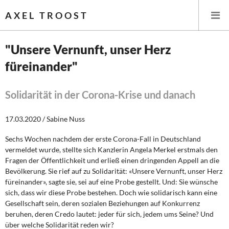
AXEL TROOST
"Unsere Vernunft, unser Herz
füreinander"
Startseite
Themen
Solidarität in der Corona-Krise und danach
Memo-Gruppe
17.03.2020 / Sabine Nuss
Sechs Wochen nachdem der erste Corona-Fall in Deutschland
Institut Solidarische Moderne
vermeldet wurde, stellte sich Kanzlerin Angela Merkel erstmals den
Fragen der Öffentlichkeit und erließ einen dringenden Appell an die
Rosa-Luxemburg-Stiftung
Bevölkerung. Sie rief auf zu Solidarität: «Unsere Vernunft, unser Herz
füreinander», sagte sie, sei auf eine Probe gestellt. Und: Sie wünsche
sich, dass wir diese Probe bestehen. Doch wie solidarisch kann eine
Über mich
Gesellschaft sein, deren sozialen Beziehungen auf Konkurrenz
beruhen, deren Credo lautet: jeder für sich, jedem ums Seine? Und
Kontakt
über welche Solidarität reden wir?