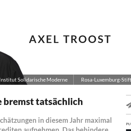
AXEL TROOST
Institut Solidarische Moderne
Rosa-Luxemburg-Stif
 bremst tatsächlich
Schätzungen in diesem Jahr maximal
PU
Krediten aufnehmen. Das behindere