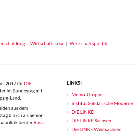
erschuldung
Wirtschaftskrise
Wirtschaftspolitik
LINKS:
bis 2017 für
DIE
er im Bundestag mit
Memo-Gruppe
pzig-Land.
Institut Solidarische Moderne
iden aus dem
DIE LINKE
ag bin ich als Senior
DIE LINKE Sachsen
papolitik bei der
Rosa
Die LINKE Westsachsen