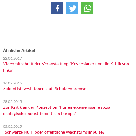
DIE LINKE
Weitere Themen
Memo-Gruppe
Institut Solidarische Moderne
Ähnliche Artikel
22.06.2017
Rosa-Luxemburg-Stiftung
Videomitschnitt der Veranstaltung "Keynesianer und die Kritik von
links"
Über mich
16.02.2016
Zukunftsinvestitionen statt Schuldenbremse
Kontakt
28.05.2015
Zur Kritik an der Konzeption "Für eine gemeinsame sozial-
ökologische Industriepolitik in Europa"
05.02.2015
"Schwarze Null" oder öffentliche Wachstumsimpulse?