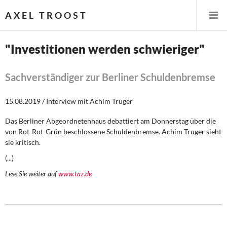
AXEL TROOST
"Investitionen werden schwieriger"
Startseite
Sachverständiger zur Berliner Schuldenbremse
Themen
15.08.2019 / Interview mit Achim Truger
Leitlinien linker Wirtschafts- und Finanzpolitik
Das Berliner Abgeordnetenhaus debattiert am Donnerstag über die
von Rot-Rot-Grün beschlossene Schuldenbremse. Achim Truger sieht
Wirtschaftspolitik
sie kritisch.
(...)
Steuer- und Finanzpolitik
Lese Sie weiter auf
www.taz.de
Öffentliche Infrastruktur und Daseinsvorsorge
Eurokrise und Griechenland