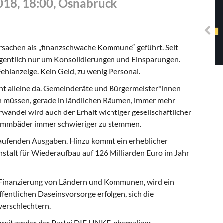
018, 18:00, Osnabrück
Solidarisches EUropa -
Mosaiklinke Perspektiven
sachen als „finanzschwache Kommune“ geführt. Seit
igentlich nur um Konsolidierungen und Einsparungen.
ehlanzeige. Kein Geld, zu wenig Personal.
ht alleine da. Gemeinderäte und Bürgermeister*innen
 müssen, gerade in ländlichen Räumen, immer mehr
ndel wird auch der Erhalt wichtiger gesellschaftlicher
wimmbäder immer schwieriger zu stemmen.
laufenden Ausgaben. Hinzu kommt ein erheblicher
nstalt für Wiederaufbau auf 126 Milliarden Euro im Jahr
 Finanzierung von Ländern und Kommunen, wird ein
fentlichen Daseinsvorsorge erfolgen, sich die
erschlechtern.
orsitzender der Partei DIE LINKE, ehemaliger