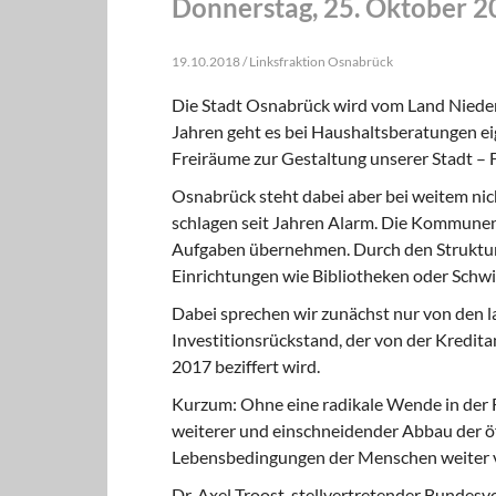
Donnerstag, 25. Oktober 2
19.10.2018 / Linksfraktion Osnabrück
Die Stadt Osnabrück wird vom Land Nieder
Jahren geht es bei Haushaltsberatungen e
Freiräume zur Gestaltung unserer Stadt – F
Osnabrück steht dabei aber bei weitem nic
schlagen seit Jahren Alarm. Die Kommunen
Aufgaben übernehmen. Durch den Strukturwa
Einrichtungen wie Bibliotheken oder Sch
Dabei sprechen wir zunächst nur von den 
Investitionsrückstand, der von der Kredita
2017 beziffert wird.
Kurzum: Ohne eine radikale Wende in der
weiterer und einschneidender Abbau der öf
Lebensbedingungen der Menschen weiter v
Dr. Axel Troost, stellvertretender Bundesv