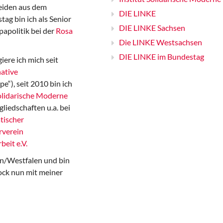
iden aus dem
DIE LINKE
ag bin ich als Senior
DIE LINKE Sachsen
papolitik bei der
Rosa
Die LINKE Westsachsen
DIE LINKE im Bundestag
iere ich mich seit
ative
“), seit 2010 bin ich
Solidarische Moderne
gliedschaften u.a. bei
tischer
rverein
beit e.V.
n/Westfalen und bin
ock nun mit meiner