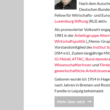
Nach dem Aussche
Deutschen Bundest
Fellow für Wirtschafts- und Euro
Luxemburg Stiftung
(RLS) aktiv.
Als promovierter Volkswirt engag
1981 in der
Arbeitsgruppe Altern
Wirtschaftspolitik
(„Memo-Gruppe
Vorstandsmitglied des
Institut 
(ISM e.V.). Zudem langjährige Mit
IG Metall
,
ATTAC
,
Bund demokra
WissenschaftlerInnen
und
Förde
gewerkschaftliche Arbeitslosenar
Geboren wurde ich 1954 in Hage
nach Jahren in Bremen und Rost
Familie in Leipzig beheimatet.
Mehr über mich