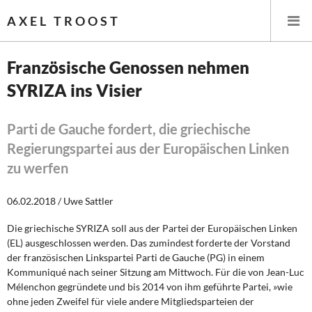
AXEL TROOST
Französische Genossen nehmen
SYRIZA ins Visier
Startseite
Themen
Parti de Gauche fordert, die griechische
Regierungspartei aus der Europäischen Linken
Leitlinien linker Wirtschafts- und Finanzpolitik
zu werfen
Wirtschaftspolitik
06.02.2018 / Uwe Sattler
Steuer- und Finanzpolitik
Die griechische SYRIZA soll aus der Partei der Europäischen Linken
(EL) ausgeschlossen werden. Das zumindest forderte der Vorstand
Öffentliche Infrastruktur und Daseinsvorsorge
der französischen Linkspartei Parti de Gauche (PG) in einem
Kommuniqué nach seiner Sitzung am Mittwoch. Für die von Jean-Luc
Mélenchon gegründete und bis 2014 von ihm geführte Partei, »wie
Eurokrise und Griechenland
ohne jeden Zweifel für viele andere Mitgliedsparteien der