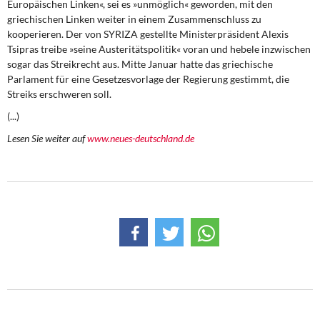
Europäischen Linken«, sei es »unmöglich« geworden, mit den
DIE LINKE
griechischen Linken weiter in einem Zusammenschluss zu
kooperieren. Der von SYRIZA gestellte Ministerpräsident Alexis
Weitere Themen
Tsipras treibe »seine Austeritätspolitik« voran und hebele inzwischen
sogar das Streikrecht aus. Mitte Januar hatte das griechische
Memo-Gruppe
Parlament für eine Gesetzesvorlage der Regierung gestimmt, die
Streiks erschweren soll.
Institut Solidarische Moderne
(...)
Lesen Sie weiter auf
www.neues-deutschland.de
Rosa-Luxemburg-Stiftung
Über mich
Kontakt