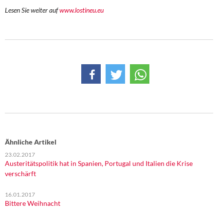
DIE LINKE
Lesen Sie weiter auf
www.lostineu.eu
Weitere Themen
Memo-Gruppe
Institut Solidarische Moderne
Rosa-Luxemburg-Stiftung
Über mich
Ähnliche Artikel
Kontakt
23.02.2017
Austeritätspolitik hat in Spanien, Portugal und Italien die Krise
verschärft
16.01.2017
Bittere Weihnacht