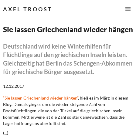
AXEL TROOST
Sie lassen Griechenland wieder hängen
Startseite
Deutschland wird keine Winterhilfen für
Flüchtlinge auf den griechischen Inseln leisten.
Themen
Gleichzeitig hat Berlin das Schengen-Abkommen
Leitlinien linker Wirtschafts- und Finanzpolitik
für griechische Bürger ausgesetzt.
Wirtschaftspolitik
12.12.2017
Steuer- und Finanzpolitik
“Sie lassen Griechenland wieder hängen”
, hieß es im März in diesem
Blog. Damals ging es um die wieder steigende Zahl von
Bootsflüchtlingen, die von der Türkei auf die griechischen Inseln
Öffentliche Infrastruktur und Daseinsvorsorge
kommen. Mittlerweile ist die Zahl so stark angewachsen, dass die
Lager hoffnungslos überfüllt sind.
Eurokrise und Griechenland
(...)