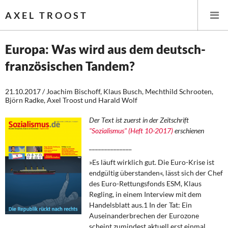
AXEL TROOST
Europa: Was wird aus dem deutsch-
französischen Tandem?
Startseite
21.10.2017 / Joachim Bischoff, Klaus Busch, Mechthild Schrooten,
Themen
Björn Radke, Axel Troost und Harald Wolf
Leitlinien linker Wirtschafts- und Finanzpolitik
Der Text ist zuerst in der Zeitschrift
"Sozialismus" (Heft 10-2017)
erschienen
Wirtschaftspolitik
______________
»Es läuft wirklich gut. Die Euro-Krise ist
Steuer- und Finanzpolitik
endgültig überstanden«, lässt sich der Chef
des Euro-Rettungsfonds ESM, Klaus
Öffentliche Infrastruktur und Daseinsvorsorge
Regling, in einem Interview mit dem
Handelsblatt aus.1 In der Tat: Ein
Eurokrise und Griechenland
Auseinanderbrechen der Eurozone
scheint zumindest aktuell erst einmal