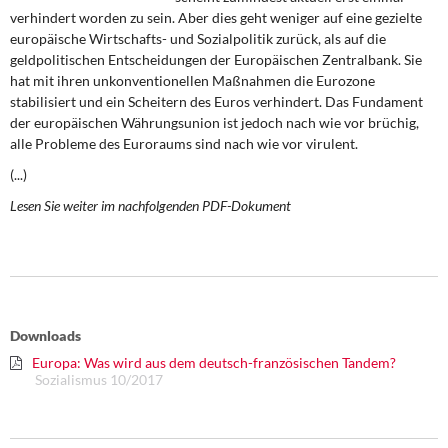
DIE LINKE
verhindert worden zu sein. Aber dies geht weniger auf eine gezielte
europäische Wirtschafts- und Sozialpolitik zurück, als auf die
Weitere Themen
geldpolitischen Entscheidungen der Europäischen Zentralbank. Sie
hat mit ihren unkonventionellen Maßnahmen die Eurozone
stabilisiert und ein Scheitern des Euros verhindert. Das Fundament
Memo-Gruppe
der europäischen Währungsunion ist jedoch nach wie vor brüchig,
alle Probleme des Euroraums sind nach wie vor virulent.
Institut Solidarische Moderne
(...)
Rosa-Luxemburg-Stiftung
Lesen Sie weiter im nachfolgenden PDF-Dokument
Über mich
Kontakt
Downloads
Europa: Was wird aus dem deutsch-französischen Tandem?
Sozialismus 10/2017