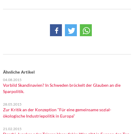
DIE LINKE
Weitere Themen
Memo-Gruppe
Institut Solidarische Moderne
Rosa-Luxemburg-Stiftung
Ähnliche Artikel
Über mich
04.08.2015
Vorbild Skandinavien? In Schweden bröckelt der Glauben an die
Kontakt
Sparpolitik.
28.05.2015
Zur Kritik an der Konzeption "Für eine gemeinsame sozial-
ökologische Industriepolitik in Europa"
21.02.2015