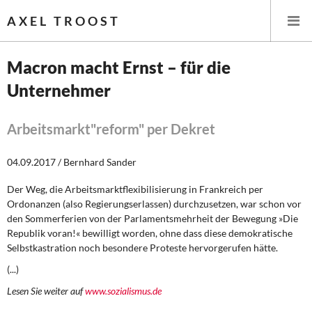
AXEL TROOST
Macron macht Ernst – für die
Unternehmer
Startseite
Themen
Arbeitsmarkt"reform" per Dekret
Leitlinien linker Wirtschafts- und Finanzpolitik
04.09.2017 / Bernhard Sander
Der Weg, die Arbeitsmarktflexibilisierung in Frankreich per
Wirtschaftspolitik
Ordonanzen (also Regierungserlassen) durchzusetzen, war schon vor
den Sommerferien von der Parlamentsmehrheit der Bewegung »Die
Steuer- und Finanzpolitik
Republik voran!« bewilligt worden, ohne dass diese demokratische
Selbstkastration noch besondere Proteste hervorgerufen hätte.
Öffentliche Infrastruktur und Daseinsvorsorge
(...)
Eurokrise und Griechenland
Lesen Sie weiter auf
www.sozialismus.de