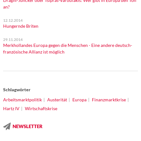
Draghi-Juncker oder Tsipras-Varoufakis: Wer gibt in Europa den Ton
an?
12.12.2014
Hungernde Briten
29.11.2014
Merkhollandes Europa gegen die Menschen - Eine andere deutsch-
französische Allianz ist möglich
Schlagwörter
Arbeitsmarktpolitik
Austerität
Europa
Finanzmarktkrise
Hartz IV
Wirtschaftskrise
NEWSLETTER