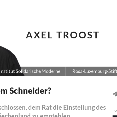
AXEL TROOST
Institut Solidarische Moderne
Rosa-Luxemburg-Stif
em Schneider?
hlossen, dem Rat die Einstellung des
PU
riechenland zu empfehlen.