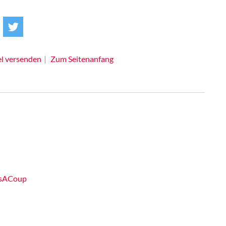
el versenden
Zum Seitenanfang
sIsACoup