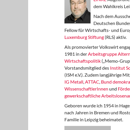
dem Wahlkreis Lei
Nach dem Aussche
Deutschen Bundest
Fellow für Wirtschafts- und Euro
Luxemburg Stiftung
(RLS) aktiv.
Als promovierter Volkswirt engag
1981 in der
Arbeitsgruppe Altern
Wirtschaftspolitik
(„Memo-Gruppe
Vorstandsmitglied des
Institut 
(ISM e.V.). Zudem langjährige Mit
IG Metall
,
ATTAC
,
Bund demokra
WissenschaftlerInnen
und
Förde
gewerkschaftliche Arbeitslosenar
Geboren wurde ich 1954 in Hage
nach Jahren in Bremen und Rost
Familie in Leipzig beheimatet.