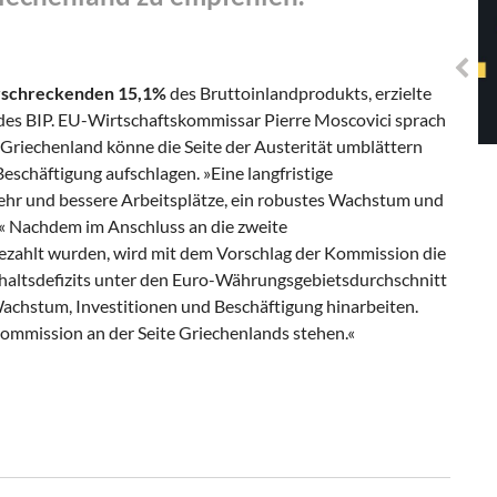
Solidarisches EUropa -
Mosaiklinke Perspektiven
erschreckenden 15,1%
des Bruttoinlandprodukts, erzielte
des BIP. EU-Wirtschaftskommissar Pierre Moscovici sprach
 Griechenland könne die Seite der Austerität umblättern
schäftigung aufschlagen. »Eine langfristige
hr und bessere Arbeitsplätze, ein robustes Wachstum und
.« Nachdem im Anschluss an die zweite
zahlt wurden, wird mit dem Vorschlag der Kommission die
altsdefizits unter den Euro-Währungsgebietsdurchschnitt
achstum, Investitionen und Beschäftigung hinarbeiten.
ommission an der Seite Griechenlands stehen.«