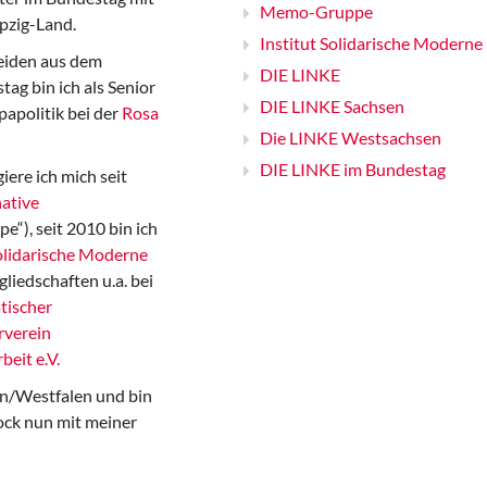
Memo-Gruppe
pzig-Land.
Institut Solidarische Moderne
iden aus dem
DIE LINKE
ag bin ich als Senior
DIE LINKE Sachsen
papolitik bei der
Rosa
Die LINKE Westsachsen
DIE LINKE im Bundestag
iere ich mich seit
ative
“), seit 2010 bin ich
Solidarische Moderne
gliedschaften u.a. bei
tischer
rverein
beit e.V.
n/Westfalen und bin
ock nun mit meiner