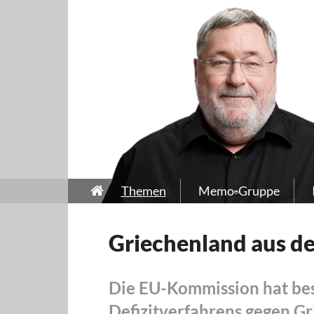
Themen
Memo-Gruppe
Griechenland aus d
Die EU-Kommission hat besc
Defizitverfahrens gegen G