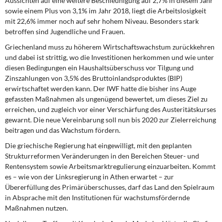
Aussichten auf eine weitere Beschleunigung auf 2,7% in diesem Jahr
sowie einem Plus von 3,1% im Jahr 2018, liegt die Arbeitslosigkeit
mit 22,6% immer noch auf sehr hohem Niveau. Besonders stark
betroffen sind Jugendliche und Frauen.
Griechenland muss zu höherem Wirtschaftswachstum zurückkehren
und dabei ist strittig, wo die Investitionen herkommen und wie unter
diesen Bedingungen ein Haushaltsüberschuss vor Tilgung und
Zinszahlungen von 3,5% des Bruttoinlandsproduktes (BIP)
erwirtschaftet werden kann. Der IWF hatte die bisher ins Auge
gefassten Maßnahmen als ungenügend bewertet, um dieses Ziel zu
erreichen, und zugleich vor einer Verschärfung des Austeritätskurses
gewarnt. Die neue Vereinbarung soll nun bis 2020 zur Zielerreichung
beitragen und das Wachstum fördern.
Die griechische Regierung hat eingewilligt, mit den geplanten
Strukturreformen Veränderungen in den Bereichen Steuer- und
Rentensystem sowie Arbeitsmarktregulierung einzuarbeiten. Kommt
es – wie von der Linksregierung in Athen erwartet – zur
Übererfüllung des Primärüberschusses, darf das Land den Spielraum
in Absprache mit den Institutionen für wachstumsfördernde
Maßnahmen nutzen.