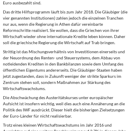
Euro ausbezahlt sind.
DIE LINKE
Das dritte Hilfsprogramm läuft bis zum Jahr 2018. Die Gläubiger (die
Weitere Themen
vier genannten Institutionen) zahlen jedoch die einzelnen Tranchen
nur aus, wenn die Regierung in Athen dafür vereinbarte
Memo-Gruppe
Reformschritte realisiert. Sie wollen, dass die Griechen von ihrer
Wirtschaft wieder ohne internationale Kredite leben können. Daher
soll die griechische Regierung die Wirtschaft auf Trab bringen.
Institut Solidarische Moderne
Strittig ist das Mischungsverhältnis von Investitionen einerseits und
der Neuordnung des Renten- und Steuersystems, dem Abbau von
Rosa-Luxemburg-Stiftung
notleidenden Krediten in den Bankbilanzen sowie dem Umfang des
öffentlichen Eigentums andererseits. Die Gläubiger-Staaten haben
Über mich
jetzt zugestanden, dass in Zukunft weniger der strikte Sparkurs im
Zentrum stehen soll, sondern Maßnahmen zur Stärkung des
Kontakt
Wirtschaftswachstums.
Die Abschwächung des Austeritätskurses unter europäischer
Aufsicht ist insofern wichtig, weil dies auch eine Annäherung an die
Politik des IWF ausdrückt. Dieser hielt die bisherigen Zielsetzungen
der Euro-Länder für nicht realisierbar.
Trotz eines kleinen Wirtschaftswachstums im Jahr 2016 und