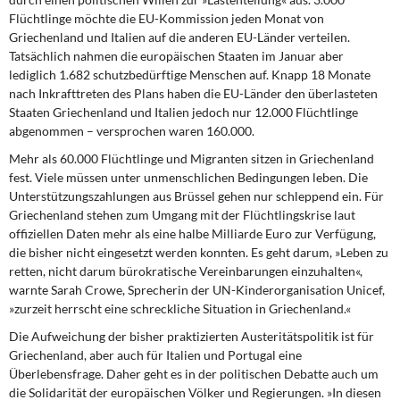
Flüchtlinge möchte die EU-Kommission jeden Monat von
Griechenland und Italien auf die anderen EU-Länder verteilen.
Tatsächlich nahmen die europäischen Staaten im Januar aber
lediglich 1.682 schutzbedürftige Menschen auf. Knapp 18 Monate
nach Inkrafttreten des Plans haben die EU-Länder den überlasteten
Staaten Griechenland und Italien jedoch nur 12.000 Flüchtlinge
abgenommen – versprochen waren 160.000.
Mehr als 60.000 Flüchtlinge und Migranten sitzen in Griechenland
fest. Viele müssen unter unmenschlichen Bedingungen leben. Die
Unterstützungszahlungen aus Brüssel gehen nur schleppend ein. Für
Griechenland stehen zum Umgang mit der Flüchtlingskrise laut
offiziellen Daten mehr als eine halbe Milliarde Euro zur Verfügung,
die bisher nicht eingesetzt werden konnten. Es geht darum, »Leben zu
retten, nicht darum bürokratische Vereinbarungen einzuhalten«,
warnte Sarah Crowe, Sprecherin der UN-Kinderorganisation Unicef,
»zurzeit herrscht eine schreckliche Situation in Griechenland.«
Die Aufweichung der bisher praktizierten Austeritätspolitik ist für
Griechenland, aber auch für Italien und Portugal eine
Überlebensfrage. Daher geht es in der politischen Debatte auch um
die Solidarität der europäischen Völker und Regierungen. »In diesen