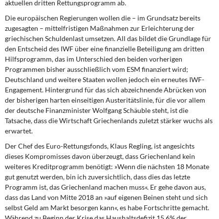
aktuellen dritten Rettungsprogramm ab.
Die europäischen Regierungen wollen die – im Grundsatz bereits
zugesagten – mittelfristigen Maßnahmen zur Erleichterung der
griechischen Schuldenlast umsetzen. All das bildet die Grundlage für
den Entscheid des IWF über eine finanzielle Beteiligung am dritten
Hilfsprogramm, das im Unterschied den beiden vorherigen
Programmen bisher ausschließlich vom ESM finanziert wird;
Deutschland und weitere Staaten wollen jedoch ein erneutes IWF-
Engagement. Hintergrund für das sich abzeichnende Abrücken von
der bisherigen harten einseitigen Austeritätslinie, für die vor allem
der deutsche Finanzminister Wolfgang Schäuble steht, ist die
Tatsache, dass die Wirtschaft Griechenlands zuletzt stärker wuchs als
erwartet.
Der Chef des Euro-Rettungsfonds, Klaus Regling, ist angesichts
dieses Kompromisses davon überzeugt, dass Griechenland kein
weiteres Kreditprogramm benötigt: »Wenn die nächsten 18 Monate
gut genutzt werden, bin ich zuversichtlich, dass dies das letzte
Programm ist, das Griechenland machen muss«. Er gehe davon aus,
dass das Land von Mitte 2018 an »auf eigenen Beinen steht und sich
selbst Geld am Markt besorgen kann«, es habe Fortschritte gemacht.
Während zu Beginn der Krise das Haushaltsdefizit 15,6% der