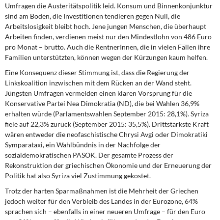
Umfragen die Austeritätspolitik leid. Konsum und Binnenkonjunktur
sind am Boden, die Investitionen tendieren gegen Null, die
Arbeitslosigkeit bleibt hoch. Jene jungen Menschen, die überhaupt
Arbeiten finden, verdienen meist nur den Mindestlohn von 486 Euro
pro Monat – brutto. Auch die RentnerInnen, die in vielen Fällen ihre
Familien unterstützten, können wegen der Kürzungen kaum helfen.
Eine Konsequenz dieser Stimmung ist, dass die Regierung der
Linkskoalition inzwischen mit dem Rücken an der Wand steht.
Jüngsten Umfragen vermelden einen klaren Vorsprung für die
Konservative Partei Nea Dimokratia (ND), die bei Wahlen 36,9%
erhalten würde (Parlamentswahlen September 2015: 28,1%). Syriza
fiele auf 22,3% zurück (September 2015: 35,5%). Drittstärkste Kraft
wären entweder die neofaschistische Chrysi Avgi oder Dimokratiki
Symparataxi, ein Wahlbündnis in der Nachfolge der
sozialdemokratischen PASOK. Der gesamte Prozess der
Rekonstruktion der griechischen Ökonomie und der Erneuerung der
Politik hat also Syriza viel Zustimmung gekostet.
Trotz der harten Sparmaßnahmen ist die Mehrheit der Griechen
jedoch weiter für den Verbleib des Landes in der Eurozone, 64%
sprachen sich – ebenfalls in einer neueren Umfrage – für den Euro