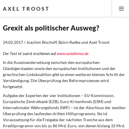
AXEL TROOST
Grexit als politischer Ausweg?
Startseite
24.02.2017 / Joachim Bischoff, Björn Radke und Axel Troost
Themen
Der Text ist zuerst erschienen auf
www.sozialismus.de
In die Auseinandersetzung zwischen den europäischen
Leitlinien linker Wirtschafts- und Finanzpolitik
Gläubigerstaaten sowie den europäischen Institutionen und der
griechischen Linkskoalition gibt es einen weiteren kleinen Schritt der
Wirtschaftspolitik
Verständigung. Die Überprüfung des Reformprozesses wird
fortgesetzt.
Steuer- und Finanzpolitik
Aufgabe der Experten der vier Institutionen – EU-Kommission,
Europäische Zentralbank (EZB), Euro-Krisenfonds (ESM) und
Öffentliche Infrastruktur und Daseinsvorsorge
Internationaler Währungsfonds (IWF) – ist der Abschluss der zweiten
Überprüfung des laufenden dritten Hilfsprogramms. Sie ist
Eurokrise und Griechenland
Voraussetzung für die Freigabe der nächsten Tranche aus dem
Kreditprogramm von bis zu 86 Mrd. Euro, von denen bislang 32 Mrd.