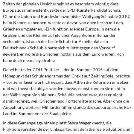
Zeiten der globalen Unsicherheit ist es besonders wichtig, dass
Europa zusammensteht«, sagte der SPD-Kanzlerkandidat Schulz.
Ohne die Union und Bundesfinanzminister Wolfgang Schäuble (CDU)
beim Namen zu nennen, warnte er davor, von oben herab mit den
Griechen umzugehen. »Ein funktionierendes Europa, in dem die
Großen und die Kleinen auf gleicher Augenhöhe miteinander
verhandeln, ist auch der beste Schutz für Arbeitsplätze in
Deutschland.« Schäuble hatte sich zuletzt gegen den Vorwurf
gewehrt, er wolle die Griechen notfalls aus dem Euro werfen. »Ich
habe doch niemals gedroht.«
Dabei hatte der CDU-Politiker – der im Sommer 2015 auf dem
Höhepunkt des Schuldendramas den Grexit auf Zeit ins Spiel brachte
– vor zehn Tagen wörtlich gesagt, dass Athen die Reformen umsetzen
und wettbewerbsfähiger werden müsse, »sonst können sie nicht in
der Währungsunion bleiben«. Schäuble betont zwar, dass er nicht
damit rechnet, weil Griechenland Fortschritte mache. Aber ohne die
Auszahlung weiterer Milliardenhilfen stünde das südeuropäische EU-
Land im Sommer vor der Staatspleite.
In diese Gemengelage hinein platzt Sahra Wagenknecht, die
Fraktionsvorsitzende der Linkspartei, mit dem die reale Situation und