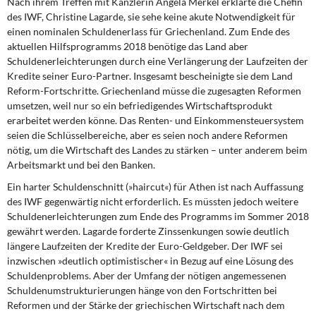
Nach ihrem Treffen mit Kanzlerin Angela Merkel erklärte die Chefin
des IWF, Christine Lagarde, sie sehe keine akute Notwendigkeit für
einen nominalen Schuldenerlass für Griechenland. Zum Ende des
aktuellen Hilfsprogramms 2018 benötige das Land aber
Schuldenerleichterungen durch eine Verlängerung der Laufzeiten der
Kredite seiner Euro-Partner. Insgesamt bescheinigte sie dem Land
Reform-Fortschritte. Griechenland müsse die zugesagten Reformen
umsetzen, weil nur so ein befriedigendes Wirtschaftsprodukt
erarbeitet werden könne. Das Renten- und Einkommensteuersystem
seien die Schlüsselbereiche, aber es seien noch andere Reformen
nötig, um die Wirtschaft des Landes zu stärken – unter anderem beim
Arbeitsmarkt und bei den Banken.
Ein harter Schuldenschnitt (»haircut«) für Athen ist nach Auffassung
des IWF gegenwärtig nicht erforderlich. Es müssten jedoch weitere
Schuldenerleichterungen zum Ende des Programms im Sommer 2018
gewährt werden. Lagarde forderte Zinssenkungen sowie deutlich
längere Laufzeiten der Kredite der Euro-Geldgeber. Der IWF sei
inzwischen »deutlich optimistischer« in Bezug auf eine Lösung des
Schuldenproblems. Aber der Umfang der nötigen angemessenen
Schuldenumstrukturierungen hänge von den Fortschritten bei
Reformen und der Stärke der griechischen Wirtschaft nach dem