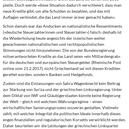
pleite. Doch werde »diese Situation dadurch verschleiert, dass man
neue Kredite gibt, um alte Schulden zu bezahlen, und das mit
Auflagen verbindet, die das Land immer ärmer gemacht haben«.
Schon damals war das Andocken an nationalistische Ressentiments
(»deutsche Steuerzahlerinnen und Steuerzahler«) falsch, deshalb ist
die Wiederholung heute angesichts der inzwischen weiter
gewachsenen nationalistischen und rechtspopulistischen
Stimmungen nicht hinzunehmen: Die von der Bundesregierung
mitverantworteten Kredite an das Land seien »ein Milliardengrab«
für die deutschen und europäischen Steuergelder (Rheinische Post
online vom 21.2.2017), nicht Griechenland sei mit diesen Krediten
gerettet worden, sondern Banken und Hedgefonds.
Zudem sind die Einlassungen von Sahra Wagenknecht kein Beitrag
zur Stärkung von Syriza und der griechischen Linksregierung. Unter
dem Diktat von IWF und Gläubigerstaaten könnte keine Regierung
der Welt – gleich mit welchem Währungsregime – einen
wirtschaftlichen Sanierungsprozess souverän gestalten. Vielmehr
zählt, mit welcher Integrität die politischen Ideale innerhalb dieses
engen finanziellen und regulatorischen Korsetts verwirklicht werden.
Daher beurteilen wir die Leistungen der griechischen Linkspartei