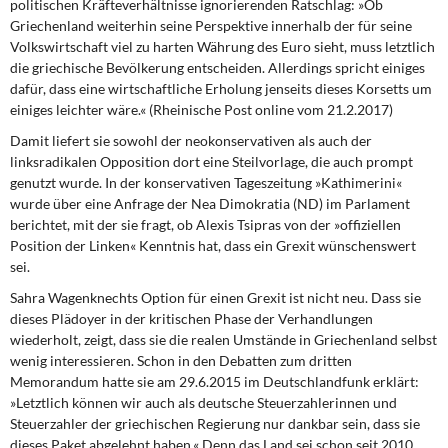
politischen Kräfteverhältnisse ignorierenden Ratschlag: »Ob
Griechenland weiterhin seine Perspektive innerhalb der für seine
Volkswirtschaft viel zu harten Währung des Euro sieht, muss letztlich
die griechische Bevölkerung entscheiden. Allerdings spricht einiges
dafür, dass eine wirtschaftliche Erholung jenseits dieses Korsetts um
einiges leichter wäre.« (Rheinische Post online vom 21.2.2017)
Damit liefert sie sowohl der neokonservativen als auch der
linksradikalen Opposition dort eine Steilvorlage, die auch prompt
genutzt wurde. In der konservativen Tageszeitung »Kathimerini«
wurde über eine Anfrage der Nea Dimokratia (ND) im Parlament
berichtet, mit der sie fragt, ob Alexis Tsipras von der »offiziellen
Position der Linken« Kenntnis hat, dass ein Grexit wünschenswert
sei.
Sahra Wagenknechts Option für einen Grexit ist nicht neu. Dass sie
dieses Plädoyer in der kritischen Phase der Verhandlungen
wiederholt, zeigt, dass sie die realen Umstände in Griechenland selbst
wenig interessieren. Schon in den Debatten zum dritten
Memorandum hatte sie am 29.6.2015 im Deutschlandfunk erklärt:
»Letztlich können wir auch als deutsche Steuerzahlerinnen und
Steuerzahler der griechischen Regierung nur dankbar sein, dass sie
dieses Paket abgelehnt haben.« Denn das Land sei schon seit 2010