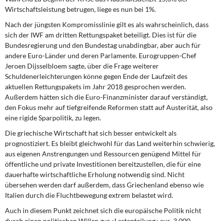
Wirtschaftsleistung betrugen, liege es nun bei 1%.
Nach der jüngsten Kompromisslinie gilt es als wahrscheinlich, dass
sich der IWF am dritten Rettungspaket beteiligt. Dies ist für die
Bundesregierung und den Bundestag unabdingbar, aber auch für
andere Euro-Länder und deren Parlamente. Eurogruppen-Chef
Jeroen Dijsselbloem sagte, über die Frage weiterer
Schuldenerleichterungen könne gegen Ende der Laufzeit des
aktuellen Rettungspakets im Jahr 2018 gesprochen werden.
Außerdem hätten sich die Euro-Finanzminister darauf verständigt,
den Fokus mehr auf tiefgreifende Reformen statt auf Austerität, also
eine rigide Sparpolitik, zu legen.
Die griechische Wirtschaft hat sich besser entwickelt als
prognostiziert. Es bleibt gleichwohl für das Land weiterhin schwierig,
aus eigenen Anstrengungen und Ressourcen genügend Mittel für
öffentliche und private Investitionen bereitzustellen, die für eine
dauerhafte wirtschaftliche Erholung notwendig sind. Nicht
übersehen werden darf außerdem, dass Griechenland ebenso wie
Italien durch die Fluchtbewegung extrem belastet wird.
Auch in diesem Punkt zeichnet sich die europäische Politik nicht
durch einen politischen Willen zur »Lastenteilung« aus. 3.000