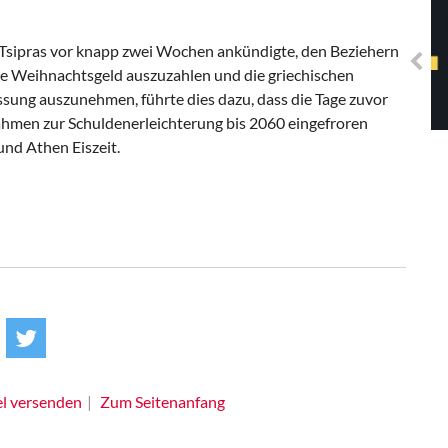
Solidarisches EUropa -
Mosaiklinke Perspektiven
s Tsipras vor knapp zwei Wochen ankündigte, den Beziehern
ene Weihnachtsgeld auszuzahlen und die griechischen
ung auszunehmen, führte dies dazu, dass die Tage zuvor
men zur Schuldenerleichterung bis 2060 eingefroren
und Athen Eiszeit.
el versenden
Zum Seitenanfang