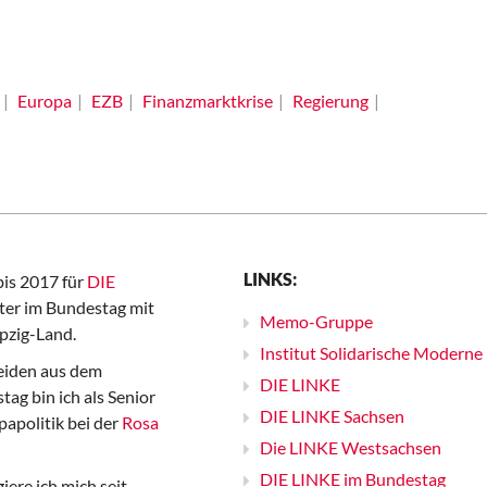
Europa
EZB
Finanzmarktkrise
Regierung
LINKS:
bis 2017 für
DIE
er im Bundestag mit
Memo-Gruppe
pzig-Land.
Institut Solidarische Moderne
iden aus dem
DIE LINKE
ag bin ich als Senior
DIE LINKE Sachsen
papolitik bei der
Rosa
Die LINKE Westsachsen
DIE LINKE im Bundestag
iere ich mich seit