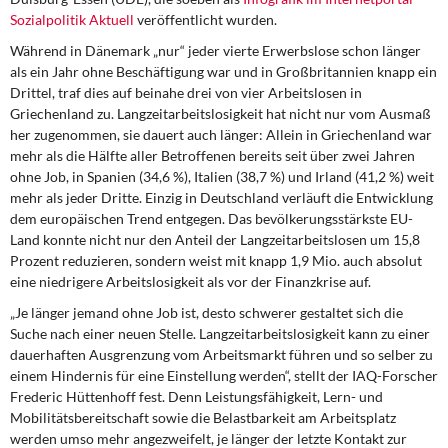
DIE LINKE
Sozialpolitik Aktuell
veröffentlicht wurden.
Während in Dänemark „nur“ jeder vierte Erwerbslose schon länger
Weitere Themen
als ein Jahr ohne Beschäftigung war und in Großbritannien knapp ein
Drittel, traf dies auf beinahe drei von vier Arbeitslosen in
Memo-Gruppe
Griechenland zu. Langzeitarbeitslosigkeit hat nicht nur vom Ausmaß
her zugenommen, sie dauert auch länger: Allein in Griechenland war
Institut Solidarische Moderne
mehr als die Hälfte aller Betroffenen bereits seit über zwei Jahren
ohne Job, in Spanien (34,6 %), Italien (38,7 %) und Irland (41,2 %) weit
mehr als jeder Dritte. Einzig in Deutschland verläuft die Entwicklung
Rosa-Luxemburg-Stiftung
dem europäischen Trend entgegen. Das bevölkerungsstärkste EU-
Land konnte nicht nur den Anteil der Langzeitarbeitslosen um 15,8
Über mich
Prozent reduzieren, sondern weist mit knapp 1,9 Mio. auch absolut
eine niedrigere Arbeitslosigkeit als vor der Finanzkrise auf.
Kontakt
„Je länger jemand ohne Job ist, desto schwerer gestaltet sich die
Suche nach einer neuen Stelle. Langzeitarbeitslosigkeit kann zu einer
dauerhaften Ausgrenzung vom Arbeitsmarkt führen und so selber zu
einem Hindernis für eine Einstellung werden“, stellt der IAQ-Forscher
Frederic Hüttenhoff fest. Denn Leistungsfähigkeit, Lern- und
Mobilitätsbereitschaft sowie die Belastbarkeit am Arbeitsplatz
werden umso mehr angezweifelt, je länger der letzte Kontakt zur