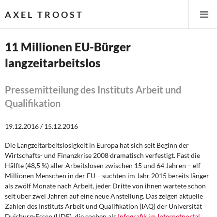
AXEL TROOST
11 Millionen EU-Bürger
langzeitarbeitslos
Startseite
Themen
Pressemitteilung des Instituts Arbeit und
Qualifikation
Leitlinien linker Wirtschafts- und Finanzpolitik
19.12.2016 / 15.12.2016
Wirtschaftspolitik
Die Langzeitarbeitslosigkeit in Europa hat sich seit Beginn der
Wirtschafts- und Finanzkrise 2008 dramatisch verfestigt. Fast die
Steuer- und Finanzpolitik
Hälfte (48,5 %) aller Arbeitslosen zwischen 15 und 64 Jahren – elf
Millionen Menschen in der EU – suchten im Jahr 2015 bereits länger
Öffentliche Infrastruktur und Daseinsvorsorge
als zwölf Monate nach Arbeit, jeder Dritte von ihnen wartete schon
seit über zwei Jahren auf eine neue Anstellung. Das zeigen aktuelle
Eurokrise und Griechenland
Zahlen des Instituts Arbeit und Qualifikation (IAQ) der Universität
Duisburg-Essen (UDE), die soeben als
Infografik im Internetportal