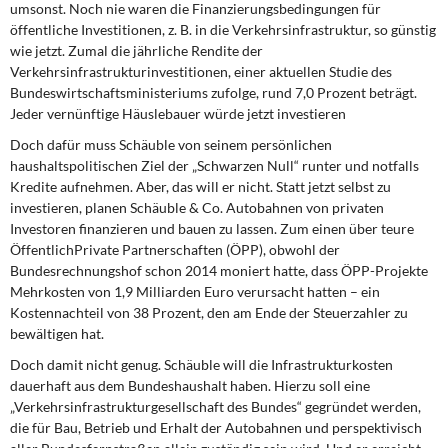
umsonst. Noch nie waren die Finanzierungsbedingungen für
DIE LINKE
öffentliche Investitionen, z. B. in die Verkehrsinfrastruktur, so günstig
wie jetzt. Zumal die jährliche Rendite der
Weitere Themen
Verkehrsinfrastrukturinvestitionen, einer aktuellen Studie des
Bundeswirtschaftsministeriums zufolge, rund 7,0 Prozent beträgt.
Memo-Gruppe
Jeder vernünftige Häuslebauer würde jetzt investieren
Doch dafür muss Schäuble von seinem persönlichen
Institut Solidarische Moderne
haushaltspolitischen Ziel der „Schwarzen Null“ runter und notfalls
Kredite aufnehmen. Aber, das will er nicht. Statt jetzt selbst zu
Rosa-Luxemburg-Stiftung
investieren, planen Schäuble & Co. Autobahnen von privaten
Investoren finanzieren und bauen zu lassen. Zum einen über teure
ÖffentlichPrivate Partnerschaften (ÖPP), obwohl der
Über mich
Bundesrechnungshof schon 2014 moniert hatte, dass ÖPP-Projekte
Mehrkosten von 1,9 Milliarden Euro verursacht hatten – ein
Kontakt
Kostennachteil von 38 Prozent, den am Ende der Steuerzahler zu
bewältigen hat.
Doch damit nicht genug. Schäuble will die Infrastrukturkosten
dauerhaft aus dem Bundeshaushalt haben. Hierzu soll eine
„Verkehrsinfrastrukturgesellschaft des Bundes“ gegründet werden,
die für Bau, Betrieb und Erhalt der Autobahnen und perspektivisch