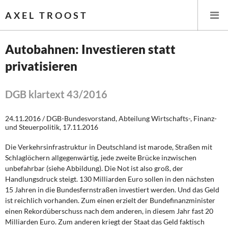
AXEL TROOST
Autobahnen: Investieren statt
privatisieren
Startseite
Themen
DGB klartext 43/2016
Leitlinien linker Wirtschafts- und Finanzpolitik
24.11.2016 / DGB-Bundesvorstand, Abteilung Wirtschafts-, Finanz-
und Steuerpolitik, 17.11.2016
Wirtschaftspolitik
Die Verkehrsinfrastruktur in Deutschland ist marode, Straßen mit
Schlaglöchern allgegenwärtig, jede zweite Brücke inzwischen
Steuer- und Finanzpolitik
unbefahrbar (siehe Abbildung). Die Not ist also groß, der
Handlungsdruck steigt. 130 Milliarden Euro sollen in den nächsten
Öffentliche Infrastruktur und Daseinsvorsorge
15 Jahren in die Bundesfernstraßen investiert werden. Und das Geld
ist reichlich vorhanden. Zum einen erzielt der Bundefinanzminister
Eurokrise und Griechenland
einen Rekordüberschuss nach dem anderen, in diesem Jahr fast 20
Milliarden Euro. Zum anderen kriegt der Staat das Geld faktisch