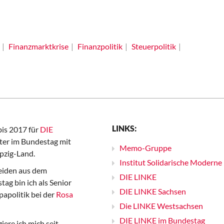
Finanzmarktkrise
Finanzpolitik
Steuerpolitik
LINKS:
bis 2017 für
DIE
er im Bundestag mit
Memo-Gruppe
pzig-Land.
Institut Solidarische Moderne
iden aus dem
DIE LINKE
ag bin ich als Senior
DIE LINKE Sachsen
papolitik bei der
Rosa
Die LINKE Westsachsen
DIE LINKE im Bundestag
iere ich mich seit