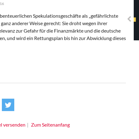
Solidarisches EUropa -
016
Mosaiklinke Perspektiven
benteuerlichen Spekulationsgeschäfte als „gefährlichste
n ganz anderer Weise gerecht: Sie droht wegen ihrer
levanz zur Gefahr für die Finanzmärkte und die deutsche
en, und wird ein Rettungsplan bis hin zur Abwicklung dieses
el versenden
Zum Seitenanfang