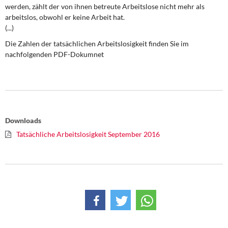
DIE LINKE
werden, zählt der von ihnen betreute Arbeitslose nicht mehr als
arbeitslos, obwohl er keine Arbeit hat.
(...)
Weitere Themen
Die Zahlen der tatsächlichen Arbeitslosigkeit finden Sie im
Memo-Gruppe
nachfolgenden PDF-Dokumnet
Institut Solidarische Moderne
Rosa-Luxemburg-Stiftung
Downloads
Über mich
Tatsächliche Arbeitslosigkeit September 2016
Kontakt