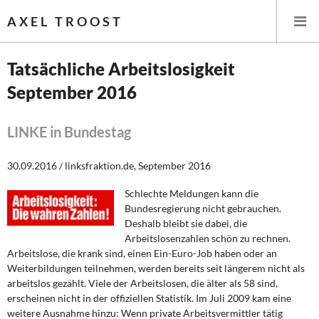
AXEL TROOST
Tatsächliche Arbeitslosigkeit
September 2016
Startseite
Themen
LINKE in Bundestag
Leitlinien linker Wirtschafts- und Finanzpolitik
30.09.2016 / linksfraktion.de, September 2016
Schlechte Meldungen kann die
Wirtschaftspolitik
Bundesregierung nicht gebrauchen.
Deshalb bleibt sie dabei, die
Steuer- und Finanzpolitik
Arbeitslosenzahlen schön zu rechnen.
Arbeitslose, die krank sind, einen Ein-Euro-Job haben oder an
Öffentliche Infrastruktur und Daseinsvorsorge
Weiterbildungen teilnehmen, werden bereits seit längerem nicht als
arbeitslos gezählt. Viele der Arbeitslosen, die älter als 58 sind,
Eurokrise und Griechenland
erscheinen nicht in der offiziellen Statistik. Im Juli 2009 kam eine
weitere Ausnahme hinzu: Wenn private Arbeitsvermittler tätig