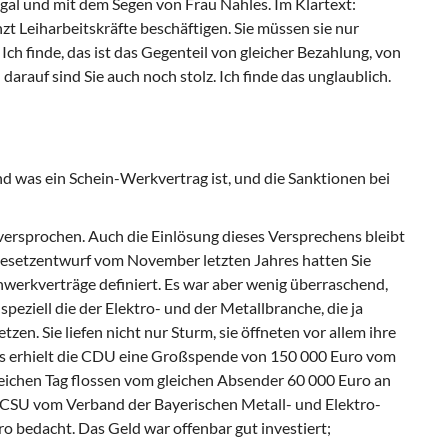
legal und mit dem Segen von Frau Nahles. Im Klartext:
 Leiharbeitskräfte beschäftigen. Sie müssen sie nur
h finde, das ist das Gegenteil von gleicher Bezahlung, von
rauf sind Sie auch noch stolz. Ich finde das unglaublich.
und was ein Schein-Werkvertrag ist, und die Sanktionen bei
ersprochen. Auch die Einlösung dieses Versprechens bleibt
n Gesetzentwurf vom November letzten Jahres hatten Sie
nwerkverträge definiert. Es war aber wenig überraschend,
speziell die der Elektro- und der Metallbranche, die ja
en. Sie liefen nicht nur Sturm, sie öffneten vor allem ihre
es erhielt die CDU eine Großspende von 150 000 Euro vom
ichen Tag flossen vom gleichen Absender 60 000 Euro an
 CSU vom Verband der Bayerischen Metall- und Elektro-
o bedacht. Das Geld war offenbar gut investiert;