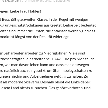
ne Sklaverei!«
FRAKTION DIE LINKE. IM BUNDESTAG
legen! Liebe Frau Nahles!
d Beschäftigte zweiter Klasse, in der Regel mit weniger
nug ungeschützt Schikanen ausgesetzt. Leiharbeit bedeutet
iter sind immer die Ersten, die entlassen werden, und das
arkt ist längst von der Realität widerlegt.
er Leiharbeiter arbeiten zu Niedriglöhnen. Viele sind
eitbeschäftigter Leiharbeiter bei 1 747 Euro pro Monat. Ich
ellen, wie man davon leben kann und dass man deswegen
wird natürlich auch eingesetzt, um Stammbelegschaften zu
rungen niedrig und Arbeitnehmer gefügig zu halten. Zu
t als moderne Sklaverei. Deshalb bleibt die Linke dabei:
iesem Land nichts zu suchen. Das gehört verboten, und