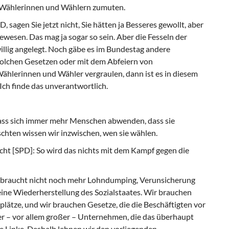
n Wählerinnen und Wählern zumuten.
 sagen Sie jetzt nicht, Sie hätten ja Besseres gewollt, aber
gewesen. Das mag ja sogar so sein. Aber die Fesseln der
illig angelegt. Noch gäbe es im Bundestag andere
solchen Gesetzen oder mit dem Abfeiern von
lerinnen und Wähler vergraulen, dann ist es in diesem
ch finde das unverantwortlich.
, dass sich immer mehr Menschen abwenden, dass sie
schten wissen wir inzwischen, wen sie wählen.
cht [SPD]: So wird das nichts mit dem Kampf gegen die
nd braucht nicht noch mehr Lohndumping, Verunsicherung
ine Wiederherstellung des Sozialstaates. Wir brauchen
splätze, und wir brauchen Gesetze, die die Beschäftigten vor
r – vor allem großer – Unternehmen, die das überhaupt
ie Linke. Deshalb lehnen wir den vorliegenden