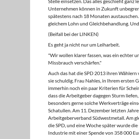
Stelle einsetzen. Das alles geschieht ganz 
Unternehmen können in Zukunft unbegrenzt
spätestens nach 18 Monaten austauschen. Ic
gleichem Lohn und Gleichbehandlung. Und da
(Beifall bei der LINKEN)
Es geht ja nicht nur um Leiharbeit.
"Wir wollen klarer fassen, was ein echter 
Missbrauch verschärfen."
Auch das hat die SPD 2013 ihren Wählern v
sie schuldig. Frau Nahles, in Ihrem erste
immerhin noch ein paar Kriterien für Schei
dass die Arbeitgeber dagegen Sturm liefen, 
besonders gerne solche Werkverträge einsetz
Schatullen. Am 11. Dezember letzten Jahr
Arbeitgeberverband Südwestmetall. Am gle
die SPD, und eine Woche später wurde die
Industrie mit einer Spende von 358 000 Eur