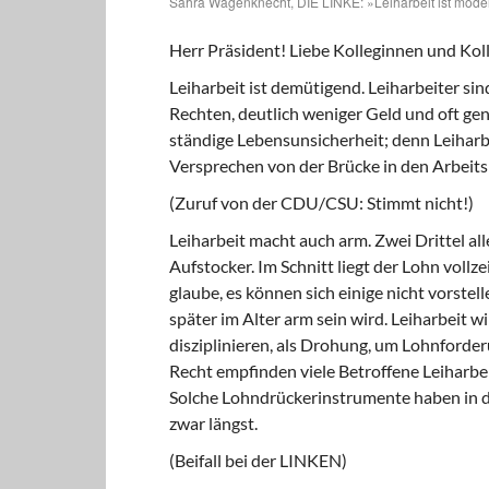
Sahra Wagenknecht, DIE LINKE: »Leiharbeit ist moder
Herr Präsident! Liebe Kolleginnen und Kol
Leiharbeit ist demütigend. Leiharbeiter sin
Rechten, deutlich weniger Geld und oft ge
ständige Lebensunsicherheit; denn Leiharbe
Versprechen von der Brücke in den Arbeitsm
(Zuruf von der CDU/CSU: Stimmt nicht!)
Leiharbeit macht auch arm. Zwei Drittel all
Aufstocker. Im Schnitt liegt der Lohn vollz
glaube, es können sich einige nicht vorst
später im Alter arm sein wird. Leiharbeit 
disziplinieren, als Drohung, um Lohnforde
Recht empfinden viele Betroffene Leiharbei
Solche Lohndrückerinstrumente haben in d
zwar längst.
(Beifall bei der LINKEN)