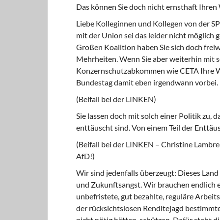
Das können Sie doch nicht ernsthaft Ihre
Liebe Kolleginnen und Kollegen von der SPD,
mit der Union sei das leider nicht möglich 
Großen Koalition haben Sie sich doch freiw
Mehrheiten. Wenn Sie aber weiterhin mit 
Konzernschutzabkommen wie CETA Ihre Wäh
Bundestag damit eben irgendwann vorbei. I
(Beifall bei der LINKEN)
Sie lassen doch mit solch einer Politik zu
enttäuscht sind. Von einem Teil der Enttäu
(Beifall bei der LINKEN – Christine Lambre
AfD!)
Wir sind jedenfalls überzeugt: Dieses La
und Zukunftsangst. Wir brauchen endlich e
unbefristete, gut bezahlte, reguläre Arbeit
der rücksichtslosen Renditejagd bestimmte
nicht nötig hätten, schützen. Dafür steht d