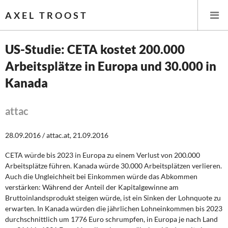
AXEL TROOST
US-Studie: CETA kostet 200.000
Arbeitsplätze in Europa und 30.000 in
Startseite
Kanada
Themen
attac
Leitlinien linker Wirtschafts- und Finanzpolitik
28.09.2016 / attac.at, 21.09.2016
Wirtschaftspolitik
CETA würde bis 2023 in Europa zu einem Verlust von 200.000
Steuer- und Finanzpolitik
Arbeitsplätze führen. Kanada würde 30.000 Arbeitsplätzen verlieren.
Auch die Ungleichheit bei Einkommen würde das Abkommen
Öffentliche Infrastruktur und Daseinsvorsorge
verstärken: Während der Anteil der Kapitalgewinne am
Bruttoinlandsprodukt steigen würde, ist ein Sinken der Lohnquote zu
erwarten. In Kanada würden die jährlichen Lohneinkommen bis 2023
Eurokrise und Griechenland
durchschnittlich um 1776 Euro schrumpfen, in Europa je nach Land