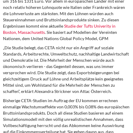
um 316 bis 1331 Euro. Vor allem in europäischen Länder mit einer
DIE LINKE
noch relativ höheren Lohnquote wie Italien oder Frankreich wären
die Lohnverluste am stärksten. Mit den Löhnen würden auch
Weitere Themen
Steuereinnahmen und Bruttoinlandsprodukte sinken. Zu diesen
Ergebnissen kommt eine aktuelle
Studie der Tufts Univerity in
Memo-Gruppe
Boston, Massachusetts
. Sie basiert auf Modellen der Vereinten
Nationen, dem United Nations Global Policy Model, GPM
Institut Solidarische Moderne
„Die Studie belegt, das CETA nicht nur ein Angriff auf soziale
Standards, Arbeitsrechte, Umweltschutz, nachhaltige Landwirtschaft
Rosa-Luxemburg-Stiftung
und Demokratie ist. Die Mehrheit der Menschen würde auch
ökonomisch verlieren - das Gegenteil dessen, was uns immer
versprochen wird. Die Studie zeigt, dass Exportsteigerungen bei
Über mich
gleichzeitigem Druck auf Löhne und Arbeitsplätze kein geeignetes
Mittel sind, um Wohlstand für die Mehrheit der Menschen zu
Kontakt
schaffen“, erklärt Alexandra Strickner von Attac Österreich.
Bisherige CETA-Studien im Auftrag der EU kommen errechnen
einmalige Wachstumseffekte von 0,003% bis 0,08% des europäischen
Bruttoinlandsprodukts. Doch all diese Studien basieren auf einem
Simulationsmodell mit den völlig unrealistischen Annahmen, dass
Vollbeschäftigung herrscht und das Abkommen keine Auswirkung
auf die Einkommensverteilung hat. Sie gehen davon aus, dass