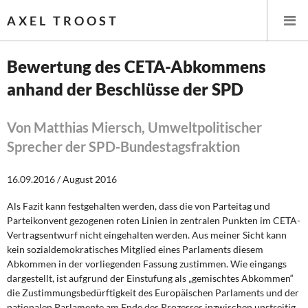
AXEL TROOST
Bewertung des CETA-Abkommens
anhand der Beschlüsse der SPD
Startseite
Themen
Von Matthias Miersch, Umweltpolitischer
Sprecher der SPD-Bundestagsfraktion
Leitlinien linker Wirtschafts- und Finanzpolitik
16.09.2016 / August 2016
Wirtschaftspolitik
Als Fazit kann festgehalten werden, dass die von Parteitag und
Parteikonvent gezogenen roten Linien in zentralen Punkten im CETA-
Steuer- und Finanzpolitik
Vertragsentwurf nicht eingehalten werden. Aus meiner Sicht kann
kein sozialdemokratisches Mitglied eines Parlaments diesem
Öffentliche Infrastruktur und Daseinsvorsorge
Abkommen in der vorliegenden Fassung zustimmen. Wie eingangs
dargestellt, ist aufgrund der Einstufung als „gemischtes Abkommen“
Eurokrise und Griechenland
die Zustimmungsbedürftigkeit des Europäischen Parlaments und der
nationalen Parlamente am Ende des Prozesses inzwischen unstreitig.