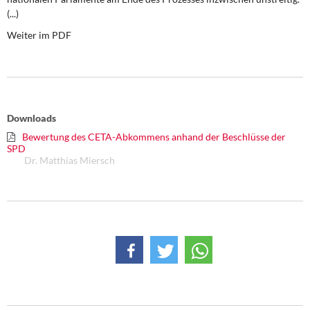
DIE LINKE
(...)
Weiter im PDF
Weitere Themen
Memo-Gruppe
Institut Solidarische Moderne
Downloads
Bewertung des CETA-Abkommens anhand der Beschlüsse der
Rosa-Luxemburg-Stiftung
SPD
Dr. Matthias Miersch
Über mich
Kontakt